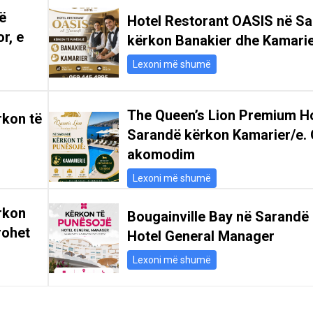
ë
Hotel Restorant OASIS në S
r, e
kërkon Banakier dhe Kamari
Lexoni më shumë
The Queen’s Lion Premium Ho
rkon të
Sarandë kërkon Kamarier/e. 
akomodim
Lexoni më shumë
rkon
Bougainville Bay në Sarandë
rohet
Hotel General Manager
Lexoni më shumë