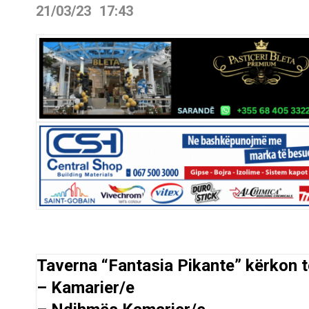
21/03/23
17:43
Taverna “Fantasia Pikante” kërkon t
– Kamarier/e