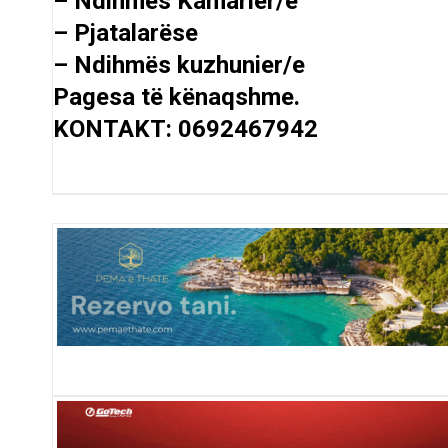
– Ndihmës Kamarier/e
– Pjatalarëse
– Ndihmës kuzhunier/e
Pagesa të kënaqshme.
KONTAKT: 0692467942