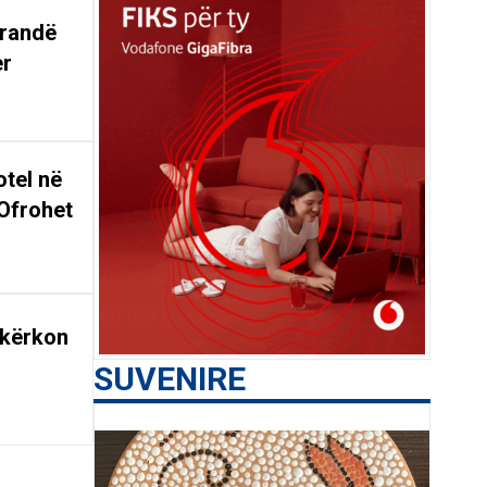
arandë
er
tel në
Ofrohet
 kërkon
SUVENIRE