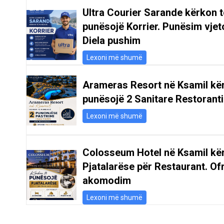
Ultra Courier Sarande kërkon t
punësojë Korrier. Punësim vjeto
Diela pushim
Lexoni më shumë
Arameras Resort në Ksamil kë
punësojë 2 Sanitare Restoranti
Lexoni më shumë
Colosseum Hotel në Ksamil kë
Pjatalarëse për Restaurant. Of
akomodim
Lexoni më shumë