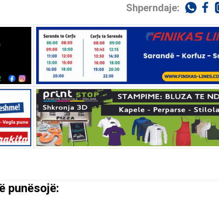
Shperndaje:
ë punësojë: