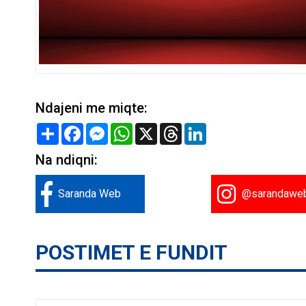
Ndajeni me miqte:
Share
Facebook
Messenger
WhatsApp
X
Threads
LinkedIn
Na ndiqni:
Saranda Web
@sarandawe
POSTIMET E FUNDIT