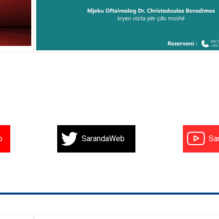
b
SarandaWeb
Sa