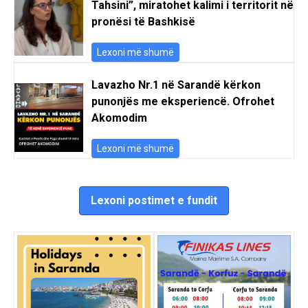
Tahsini”, miratohet kalimi i territorit në
pronësi të Bashkisë
Lexoni më shumë
Lavazho Nr.1 në Sarandë kërkon
punonjës me eksperiencë. Ofrohet
Akomodim
Lexoni më shumë
Lexoni postimet e fundit