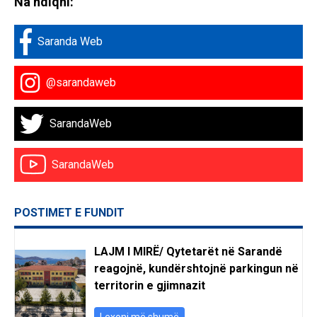
Na ndiqni:
Saranda Web
@sarandaweb
SarandaWeb
SarandaWeb
POSTIMET E FUNDIT
LAJM I MIRË/ Qytetarët në Sarandë
reagojnë, kundërshtojnë parkingun në
territorin e gjimnazit
Lexoni më shumë