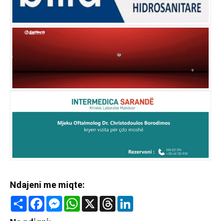
Ndajeni me miqte:
Share
Facebook
Messenger
WhatsApp
X
Threads
LinkedIn