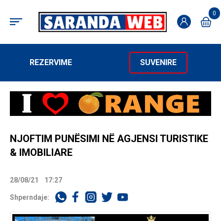
0
REZERVIME
SUVENIRE
NJOFTIM PUNËSIMI NË AGJENSI TURISTIKE
& IMOBILIARE
28/08/21
17:27
Shperndaje: