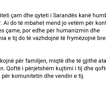
teti çam dhe qyteti i Sarandës kanë hum
r. Ai do të mbahet mend jo vetëm për kont
tjes çame, por edhe për humanizmin dhe
mia e tij do të vazhdojnë të frymëzojnë bre
ojnë për familjen, miqtë dhe të gjithë ata
. Qoftë i përjetshëm kujtimi i tij dhe qoft
 për komunitetin dhe vendin e tij.