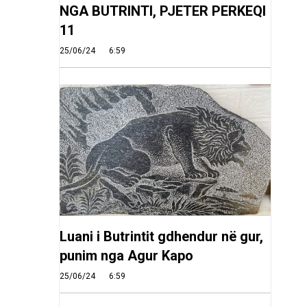
NGA BUTRINTI, PJETER PERKEQI
11
25/06/24
6:59
Luani i Butrintit gdhendur në gur,
punim nga Agur Kapo
25/06/24
6:59