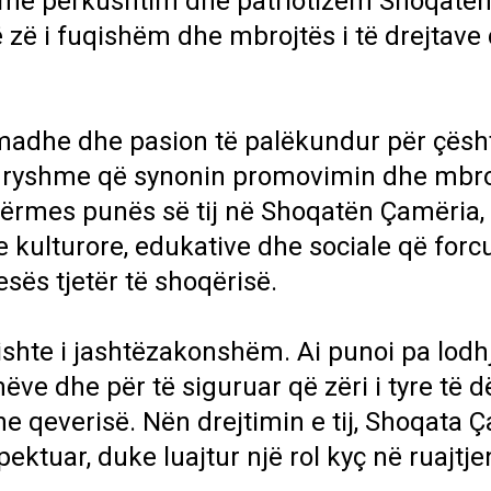
oi me përkushtim dhe patriotizëm Shoqatë
 zë i fuqishëm dhe mbrojtës i të drejtave
ë madhe dhe pasion të palëkundur për çësh
ndryshme që synonin promovimin dhe mbro
Përmes punës së tij në Shoqatën Çamëria, 
e kulturore, edukative dhe sociale që forc
sës tjetër të shoqërisë.
 ishte i jashtëzakonshëm. Ai punoi pa lodh
ëve dhe për të siguruar që zëri i tyre të d
he qeverisë. Nën drejtimin e tij, Shoqata 
pektuar, duke luajtur një rol kyç në ruajtj