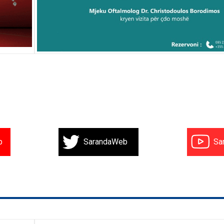
b
SarandaWeb
Sa