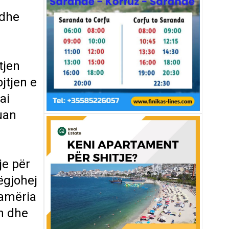
n
 dhe
tjen
jtjen e
ai
uan
je për
ëgjohej
Çamëria
en dhe