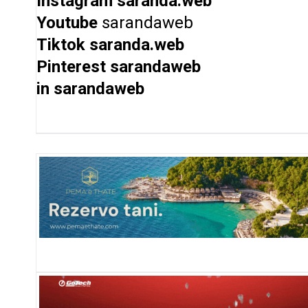
Instagram
saranda.web
Youtube
sarandaweb
Tiktok
saranda.web
Pinterest
sarandaweb
in
sarandaweb