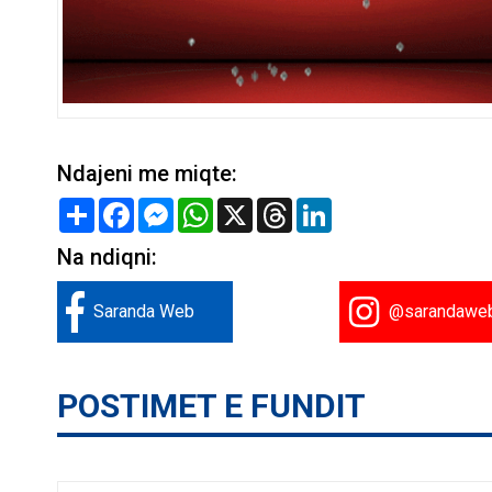
Ndajeni me miqte:
Share
Facebook
Messenger
WhatsApp
X
Threads
LinkedIn
Na ndiqni:
Saranda Web
@sarandawe
POSTIMET E FUNDIT