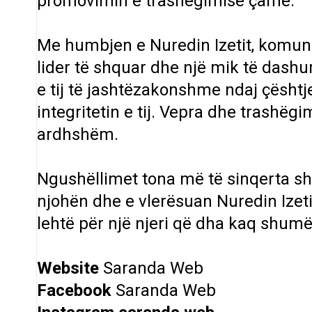
promovimin e trashëgimisë çame.
Me humbjen e Nuredin Izetit, komuni
lider të shquar dhe një mik të dashu
e tij të jashtëzakonshme ndaj çësh
integritetin e tij. Vepra dhe trashëgi
ardhshëm.
Ngushëllimet tona më të sinqerta shk
njohën dhe e vlerësuan Nuredin Izetin
lehtë për një njeri që dha kaq shumë
Website
Saranda Web
Facebook
Saranda Web