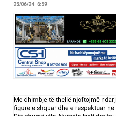
25/06/24
6:59
Me dhimbje të thellë njoftojmë ndarj
figurë e shquar dhe e respektuar në