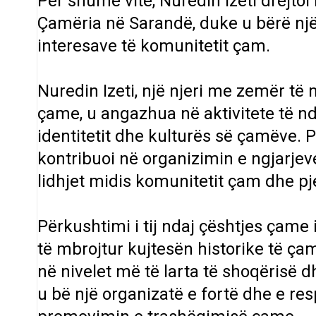
Për shumë vite, Nuredin Izeti drejt
Çamëria në Sarandë, duke u bërë një
interesave të komunitetit çam.
Nuredin Izeti, një njeri me zemër t
çame, u angazhua në aktivitete të 
identitetit dhe kulturës së çamëve. 
kontribuoi në organizimin e ngjarjev
lidhjet midis komunitetit çam dhe pje
Përkushtimi i tij ndaj çështjes çame
të mbrojtur kujtesën historike të çam
në nivelet më të larta të shoqërisë d
u bë një organizatë e fortë dhe e res