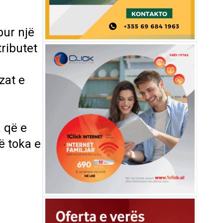
bur një
ributet
zat e
 që e
ë toka e