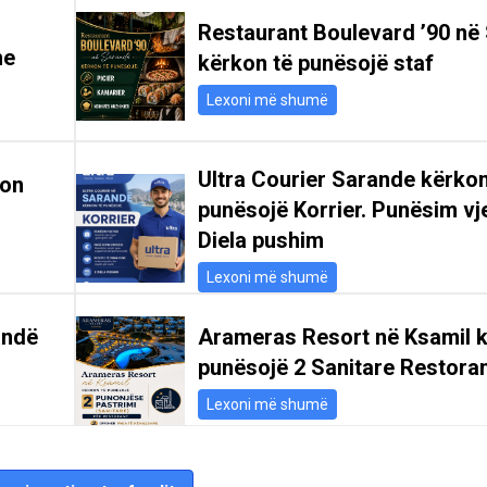
Restaurant Boulevard ’90 në
he
kërkon të punësojë staf
Lexoni më shumë
Ultra Courier Sarande kërkon
kon
punësojë Korrier. Punësim vje
Diela pushim
Lexoni më shumë
andë
Arameras Resort në Ksamil k
punësojë 2 Sanitare Restoran
Lexoni më shumë