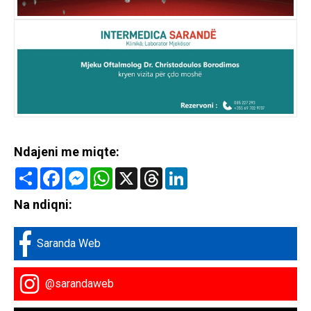
Ndajeni me miqte:
Share
Facebook
Messenger
WhatsApp
X
Threads
LinkedIn
Na ndiqni:
Saranda Web
@sarandaweb