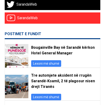
SarandaWeb
SarandaWeb
POSTIMET E FUNDIT
Bougainville Bay në Sarandë kërkon
Hotel General Manager
Lexoni më shumë
Tre automjete aksident në rrugën
Sarandë-Ksamil, 2 të plagosur nisen
drejt Tiranës
Lexoni më shumë