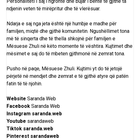
Personaliteti i saj i ngrohtë dhe bujar i bënte të gjithë ta
ndjenin veten të mirëpritur dhe të vlerësuar.
Ndarja e saj nga jeta është një humbje e madhe për
familjen, miqtë dhe gjithë komunitetin. Ngushëllimet tona
më të sinqerta dhe të thella shkojnë për familjen e
Mësuese Zhuli në këto momente të vështira. Kujtimet dhe
mësimet e saj do të mbeten gjithmonë në zemrat tona.
Pusho në paqe, Mësuese Zhuli. Kujtimi yt do të jetojë
përjetë në mendjet dhe zemrat e të gjithë atyre që patën
fatin të të njohin.
Website
Saranda Web
Facebook
Saranda Web
Instagram
saranda.web
Youtube
sarandaweb
Tiktok
saranda.web
Pinterest
sarandaweb