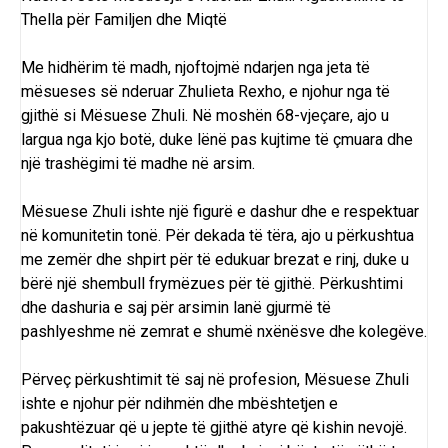
Thella për Familjen dhe Miqtë
Me hidhërim të madh, njoftojmë ndarjen nga jeta të
mësueses së nderuar Zhulieta Rexho, e njohur nga të
gjithë si Mësuese Zhuli. Në moshën 68-vjeçare, ajo u
largua nga kjo botë, duke lënë pas kujtime të çmuara dhe
një trashëgimi të madhe në arsim.
Mësuese Zhuli ishte një figurë e dashur dhe e respektuar
në komunitetin tonë. Për dekada të tëra, ajo u përkushtua
me zemër dhe shpirt për të edukuar brezat e rinj, duke u
bërë një shembull frymëzues për të gjithë. Përkushtimi
dhe dashuria e saj për arsimin lanë gjurmë të
pashlyeshme në zemrat e shumë nxënësve dhe kolegëve.
Përveç përkushtimit të saj në profesion, Mësuese Zhuli
ishte e njohur për ndihmën dhe mbështetjen e
pakushtëzuar që u jepte të gjithë atyre që kishin nevojë.