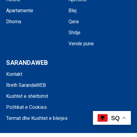
Apartamente
Blej
Dhoma
Qera
Shitje
Vende pune
SARANDAWEB
Kontakt
Rreth SarandaWEB
Kushtet e shërbimit
Politikat e Cookies
SQ
Termat dhe Kushtet e blerjes