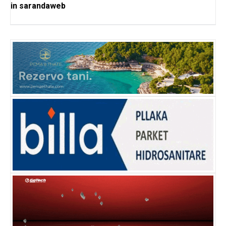
in
sarandaweb