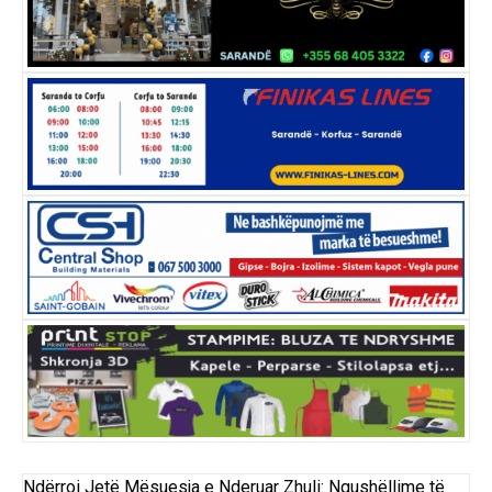
Ndërroi Jetë Mësuesja e Nderuar Zhuli: Ngushëllime të