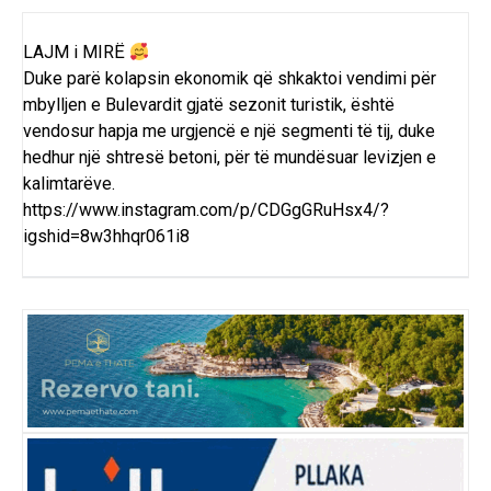
LAJM i MIRË
Duke parë kolapsin ekonomik që shkaktoi vendimi për
mbylljen e Bulevardit gjatë sezonit turistik, është
vendosur hapja me urgjencë e një segmenti të tij, duke
hedhur një shtresë betoni, për të mundësuar levizjen e
kalimtarëve.
https://www.instagram.com/p/CDGgGRuHsx4/?
igshid=8w3hhqr061i8