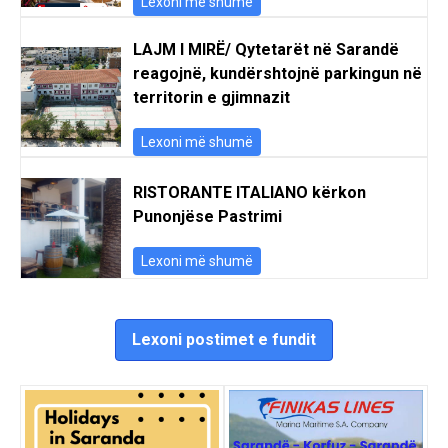
Lexoni më shumë
LAJM I MIRË/ Qytetarët në Sarandë
reagojnë, kundërshtojnë parkingun në
territorin e gjimnazit
Lexoni më shumë
RISTORANTE ITALIANO kërkon
Punonjëse Pastrimi
Lexoni më shumë
Lexoni postimet e fundit