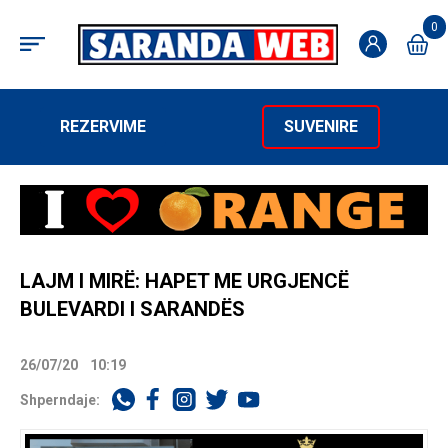
0
REZERVIME
SUVENIRE
LAJM I MIRË: HAPET ME URGJENCË
BULEVARDI I SARANDËS
26/07/20
10:19
Shperndaje: