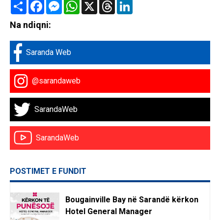
Share
Facebook
Messenger
WhatsApp
X
Threads
LinkedIn
Na ndiqni:
Saranda Web
@sarandaweb
SarandaWeb
SarandaWeb
POSTIMET E FUNDIT
Bougainville Bay në Sarandë kërkon
Hotel General Manager