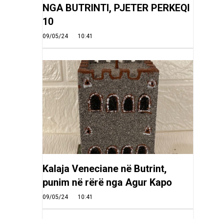
NGA BUTRINTI, PJETER PERKEQI
10
09/05/24
10:41
Kalaja Veneciane në Butrint,
punim në rërë nga Agur Kapo
09/05/24
10:41