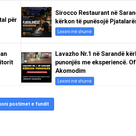
Sirocco Restaurant në Sara
tal për
kërkon të punësojë Pjatalarë
Lexoni më shumë
san
Lavazho Nr.1 në Sarandë kë
itorit
punonjës me eksperiencë. Of
Akomodim
Lexoni më shumë
oni postimet e fundit