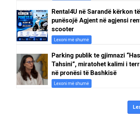
Rental4U në Sarandë kërkon të
punësojë Agjent në agjensi ren
scooter
Lexoni më shumë
Parking publik te gjimnazi “Ha
Tahsini”, miratohet kalimi i terr
në pronësi të Bashkisë
Lexoni më shumë
Lex