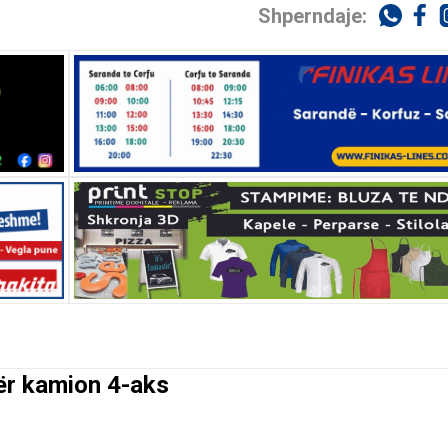
Shperndaje:
ër kamion 4-aks