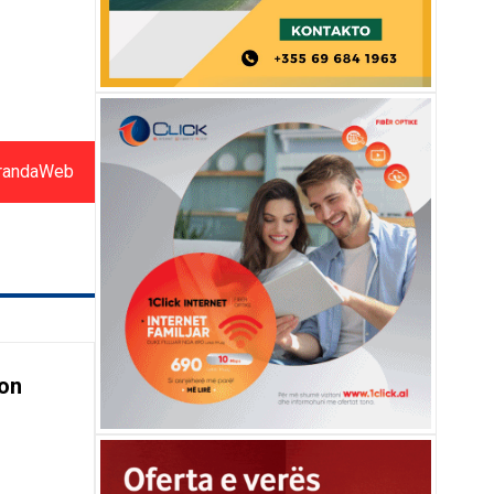
randaWeb
on