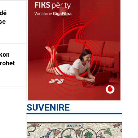
ndë
se
rkon
rohet
SUVENIRE