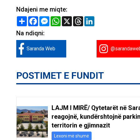
Ndajeni me miqte:
Share
Facebook
Messenger
WhatsApp
X
Threads
LinkedIn
Na ndiqni:
Saranda Web
@sarandawe
POSTIMET E FUNDIT
LAJM I MIRË/ Qytetarët në Sar
reagojnë, kundërshtojnë parki
territorin e gjimnazit
Lexoni më shumë