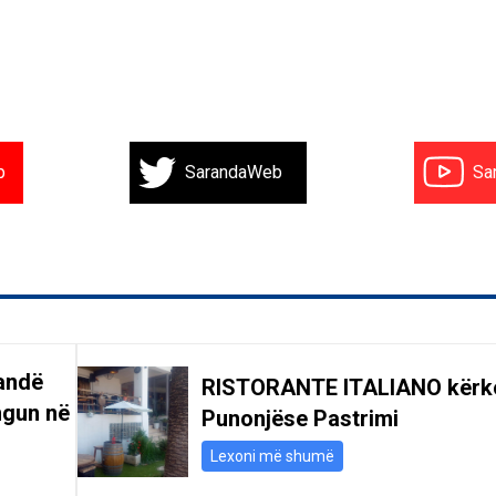
b
SarandaWeb
Sa
andë
RISTORANTE ITALIANO kërk
ngun në
Punonjëse Pastrimi
Lexoni më shumë