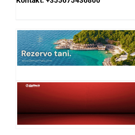
Kontakt: +355675436800