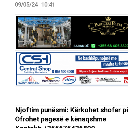
09/05/24
10:41
Njoftim punësmi: Kërkohet shofer p
Ofrohet pagesë e kënaqshme