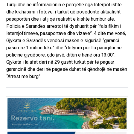
Turqi dhe në informacionin e përcjellë nga Interpol ishte
dhe krahasimi i fotove, i turkut që posedonte aktualisht
pasaportën dhe i atij që realisht e kishte humbur atë.
Policia e Sarandës arrestoi të dyshuarit për “falsifikim i
leternjoftimeve, pasaportave dhe vizave”. 4 ditë me vonë,
Gjykata e Sarandës vendosi masën e sigurisë “garanci
pasurore 1 milion lekë” dhe “detyrim për t’u paraqitur ne
policinë gjyqësore, çdo javë, ditën e hënë ora 13:00”.
Gjykata i la afat deri në 29 gusht turkut për të paguar
garancinë dhe deri në pagesë duhet të qëndrojë në masën
“Arrest me burg”.