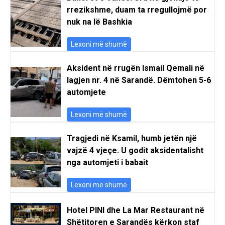
rrezikshme, duam ta rregullojmë por
nuk na lë Bashkia
Lexoni më shumë
Aksident në rrugën Ismail Qemali në
lagjen nr. 4 në Sarandë. Dëmtohen 5-6
automjete
Lexoni më shumë
Tragjedi në Ksamil, humb jetën një
vajzë 4 vjeçe. U godit aksidentalisht
nga automjeti i babait
Lexoni më shumë
Hotel PINI dhe La Mar Restaurant në
Shëtitoren e Sarandës kërkon staf