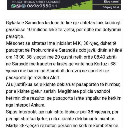
Gjykata e Sarandës ka lënë të lirë një shtetas turk kundrejt
garancisë 10 milionë lekë të vjetra, por edhe me detyrimin
paraqitje.
Mësohet se shtetasi me inicialet M.K., 38-vjeç, duhet të
paraqitet në Prokurorinë e Sarandës çdo javë, ditën e hënë
ora 13:00. 38-vjeçari më 20 gusht rreth orës 08:40 zbriti
në Sarandë me tragetin e linjës që vinte nga Korfuzi. 38-
vjecari me banim në Stamboll dorëzoi në sportel një
pasaportë që rezultoi Alert.
Ai u justifikua se e kishte deklaruar pasaportën të humbur,
por e kishte gjetur serish. Megjithatë policia vazhdoi
hetimin dhe rezultoi se pasaporta ishte shpallur në kërkim
nga Interpol Ankara.
Sipas Interpolit, ajo nuk ishte lëshuar për 38-vjeçarin, por
për një shtetas tjetër, i cili e kishte deklaruar të humbur.
Madje 38-vjeçari rezulton person në kërkim kombëtar në