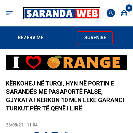
0
REZERVIME
SUVENIRE
KËRKOHEJ NË TURQI, HYN NË PORTIN E
SARANDËS ME PASAPORTË FALSE,
GJYKATA I KËRKON 10 MLN LEKË GARANCI
TURKUT PËR TË QENË I LIRË
26/08/21
11:04