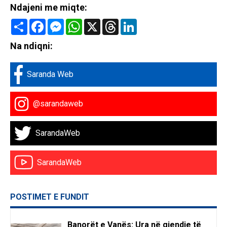
Ndajeni me miqte:
Share
Facebook
Messenger
WhatsApp
X
Threads
LinkedIn
Na ndiqni:
Saranda Web
@sarandaweb
SarandaWeb
SarandaWeb
POSTIMET E FUNDIT
Banorët e Vanës: Ura në gjendje të