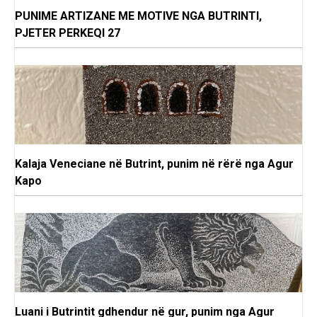
PUNIME ARTIZANE ME MOTIVE NGA BUTRINTI,
PJETER PERKEQI 27
Kalaja Veneciane në Butrint, punim në rërë nga Agur
Kapo
Luani i Butrintit gdhendur në gur, punim nga Agur