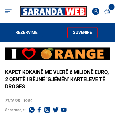
0
REZERVIME
SUVENIRE
KAPET KOKAINË ME VLERË 6 MILIONË EURO,
2 QENTË I BËJNË ‘GJËMËN’ KARTELEVE TË
DROGËS
27/03/25
19:59
Shperndaje: