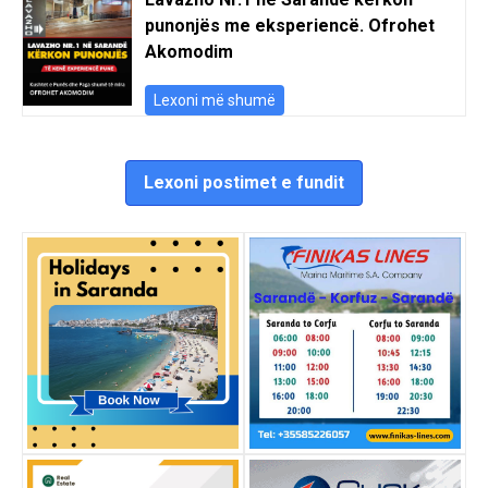
punonjës me eksperiencë. Ofrohet
Akomodim
Lexoni më shumë
Lexoni postimet e fundit