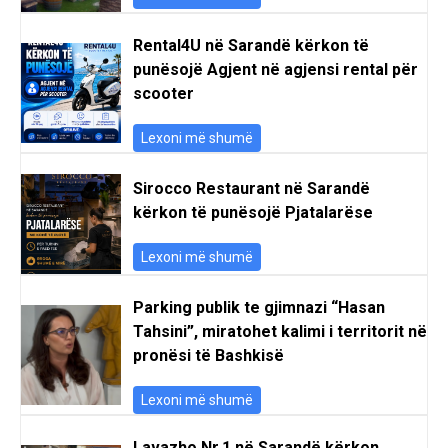
Rental4U në Sarandë kërkon të
punësojë Agjent në agjensi rental për
scooter
Lexoni më shumë
Sirocco Restaurant në Sarandë
kërkon të punësojë Pjatalarëse
Lexoni më shumë
Parking publik te gjimnazi “Hasan
Tahsini”, miratohet kalimi i territorit në
pronësi të Bashkisë
Lexoni më shumë
Lavazho Nr.1 në Sarandë kërkon