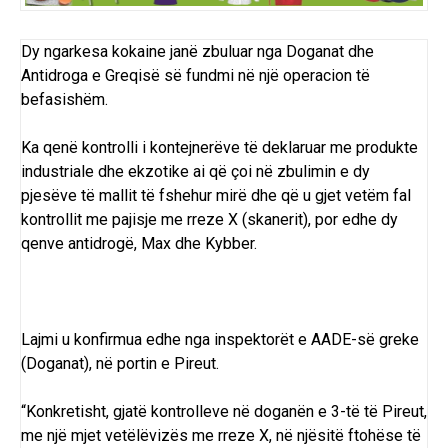
Dy ngarkesa kokaine janë zbuluar nga Doganat dhe
Antidroga e Greqisë së fundmi në një operacion të
befasishëm.
Ka qenë kontrolli i kontejnerëve të deklaruar me produkte
industriale dhe ekzotike ai që çoi në zbulimin e dy
pjesëve të mallit të fshehur mirë dhe që u gjet vetëm fal
kontrollit me pajisje me rreze X (skanerit), por edhe dy
qenve antidrogë, Max dhe Kybber.
Lajmi u konfirmua edhe nga inspektorët e AADE-së greke
(Doganat), në portin e Pireut.
“Konkretisht, gjatë kontrolleve në doganën e 3-të të Pireut,
me një mjet vetëlëvizës me rreze X, në njësitë ftohëse të