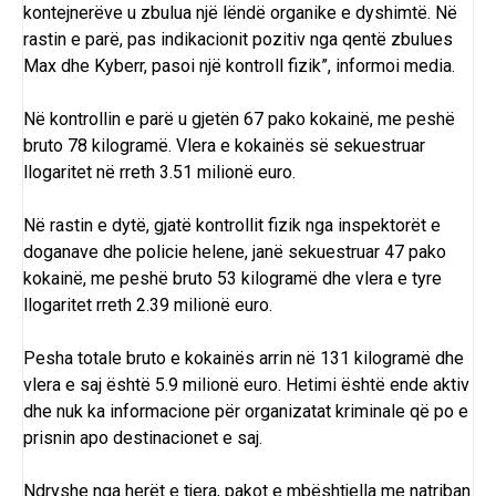
kontejnerëve u zbulua një lëndë organike e dyshimtë. Në
rastin e parë, pas indikacionit pozitiv nga qentë zbulues
Max dhe Kyberr, pasoi një kontroll fizik”, informoi media.
Në kontrollin e parë u gjetën 67 pako kokainë, me peshë
bruto 78 kilogramë. Vlera e kokainës së sekuestruar
llogaritet në rreth 3.51 milionë euro.
Në rastin e dytë, gjatë kontrollit fizik nga inspektorët e
doganave dhe policie helene, janë sekuestruar 47 pako
kokainë, me peshë bruto 53 kilogramë dhe vlera e tyre
llogaritet rreth 2.39 milionë euro.
Pesha totale bruto e kokainës arrin në 131 kilogramë dhe
vlera e saj është 5.9 milionë euro. Hetimi është ende aktiv
dhe nuk ka informacione për organizatat kriminale që po e
prisnin apo destinacionet e saj.
Ndryshe nga herët e tjera, pakot e mbështjella me natriban