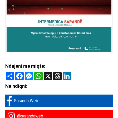
Ndajeni me miqte:
Share
Facebook
Messenger
WhatsApp
X
Threads
LinkedIn
Na ndiqni:
Saranda Web
@sarandaweb