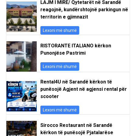
LAJM I MIRË/ Qytetarët në Sarandë
reagojnë, kundërshtojnë parkingun në
territorin e gjimnazit
Lexoni më shumë
RISTORANTE ITALIANO kërkon
Punonjëse Pastrimi
Lexoni më shumë
Rental4U në Sarandë kërkon të
punësojë Agjent në agjensi rental për
scooter
Lexoni më shumë
Sirocco Restaurant në Sarandë
kërkon të punësojë Pjatalarëse