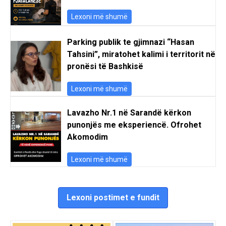
Lexoni më shumë
Parking publik te gjimnazi “Hasan
Tahsini”, miratohet kalimi i territorit në
pronësi të Bashkisë
Lexoni më shumë
Lavazho Nr.1 në Sarandë kërkon
punonjës me eksperiencë. Ofrohet
Akomodim
Lexoni më shumë
Lexoni postimet e fundit