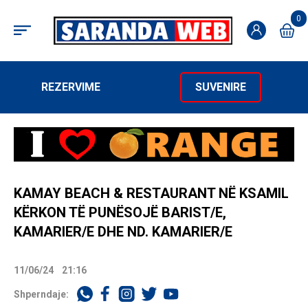
0
REZERVIME
SUVENIRE
KAMAY BEACH & RESTAURANT NË KSAMIL
KËRKON TË PUNËSOJË BARIST/E,
KAMARIER/E DHE ND. KAMARIER/E
11/06/24
21:16
Shperndaje: