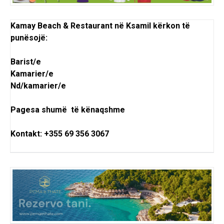
Kamay Beach & Restaurant në Ksamil kërkon të
punësojë:
Barist/e
Kamarier/e
Nd/kamarier/e
Pagesa shumë të kënaqshme
Kontakt: +355 69 356 3067