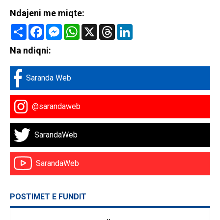
Ndajeni me miqte:
Share
Facebook
Messenger
WhatsApp
X
Threads
LinkedIn
Na ndiqni:
Saranda Web
@sarandaweb
SarandaWeb
SarandaWeb
POSTIMET E FUNDIT