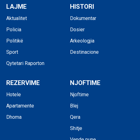
LAJME
HISTORI
Aktualitet
Dokumentar
Policia
Dosier
Politikë
Arkeologjia
Sport
Destinacione
Qytetari Raporton
REZERVIME
NJOFTIME
Hotele
Njoftime
Apartamente
Blej
Dhoma
Qera
Shitje
Vende pune