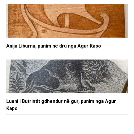
Anija Liburna, punim në dru nga Agur Kapo
Luani i Butrintit gdhendur në gur, punim nga Agur
Kapo