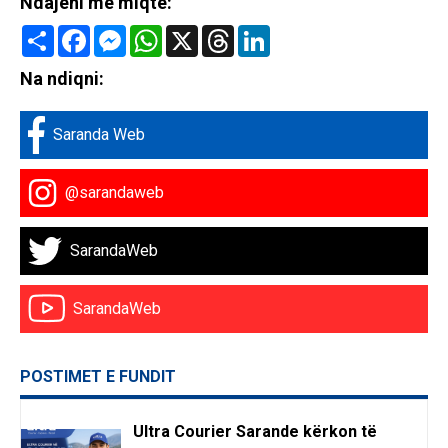
Ndajeni me miqte:
Share
Facebook
Messenger
WhatsApp
X
Threads
LinkedIn
Na ndiqni:
Saranda Web
@sarandaweb
SarandaWeb
SarandaWeb
POSTIMET E FUNDIT
Ultra Courier Sarande kërkon të