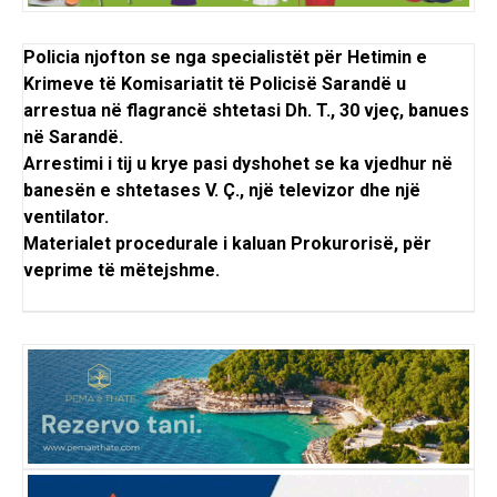
Policia njofton se nga specialistët për Hetimin e
Krimeve të Komisariatit të Policisë Sarandë u
arrestua në flagrancë shtetasi Dh. T., 30 vjeç, banues
në Sarandë.
Arrestimi i tij u krye pasi dyshohet se ka vjedhur në
banesën e shtetases V. Ç., një televizor dhe një
ventilator.
Materialet procedurale i kaluan Prokurorisë, për
veprime të mëtejshme.