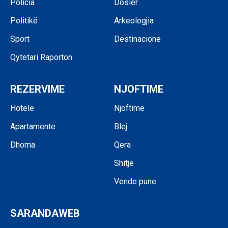
Policia
Dosier
Politikë
Arkeologjia
Sport
Destinacione
Qytetari Raporton
REZERVIME
NJOFTIME
Hotele
Njoftime
Apartamente
Blej
Dhoma
Qera
Shitje
Vende pune
SARANDAWEB