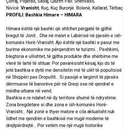
Çorraj, Piqeras,
Sasaj
, Qazim Pali. Shënvasil,
Nivicë.
Vranisht
, Kuç, Kuç Buronjë. Bolenë, Kallarat, Tërbaç
PROFILI: Bashkia Himare – HIMARA
Himara është një bashki që shtrihet përgjatë të gjithë
bregut të Jonit… Dhe në malet e Labërisë në pjesën e ish-
komunës Horë-Vranisht. Ajo është një bashki e pasur me
burime ekonomike me përqendrim te turizmi… Peshkimi,
blegtoria e ullishtet, të gjitha produkte dhe shërbime me
vlerë të lartë të shtuar. Por pavarësisht kësaj, kjo do të
jetë bashkia e dytë me densitetin më të ulët të popullsisë
në Shqipëri pas Dropullit… Si pasojë e largimit të pjesës
dërrmuese të banorëve për në Greqi ose në qendrat e
mëdha urbane në vend.
Bashkia e re ndahet në dy territore shumë të ndryshme:
Zona bregdetare si dhe zona e ish-komunës Horë-
Vranisht… Një zonë e thyer malore e cila aktualisht nuk
lidhet me qendrën e bashkisë me rrugë moderne të
drejtpërdrejtë… Por vetëm me një rrugë historike