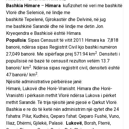
Bashkia Himare
–
Himara
kufizohet në veri me
bashkitë
Vlorë
dhe
Selenicë
, në lindje me
bashkitë
Tepelenë
,
Gjirokastër
dhe
Delvinë
, në jug
me
bashkinë Sarandë
dhe në lindje me
detin Jon
.
Kryeqendra e Bashkisë është Himara.
Popullsia
: Sipas Censusit të vitit 2011 Himara ka 7,818
banorë, ndërsa sipas Regjistrit Civil kjo bashki numëron
2
27,049 banorë. Me sipërfaqe prej 571.94 km
. Densiteti i
popullsisë në bazë të censusit rezulton vetëm 13.7
2
banorë/ km
. Ndërsa sipas regjistrit civil, densiteti është
2
47 banorë/ km
.
Njësitë administrative përbërëse janë:
Himarë,
Lukovë
dhe Horë-Vranisht. Himara dhe Horë-
Vranishti i përkasin rrethit Vlorë ndërsa Lukova i përket
rrethit Sarandë. Të trija njësitë janë pjesë e Qarkut Vlorë.
Bashkia e re do të ketë nën administrim një qytet dhe 24
fshatra:
Pilur
, Kudhës, Qeparo fshat. Qeparo Fushë, Vuno,
Iliaz, Dhërmi, Gjilekë, Palasë.
Lukovë
,
Borsh
,
Fterrë
,