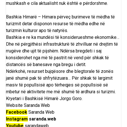
mushkash e cila aktualisht nuk është e përdorshme.
Bashkia Himarë – Himara përveç burimeve të mëdha të
turizmit detar disponon resurse të mëdha edhe në
turizmin kulturor apo të natyrës.
Bashkia e re ka mundësi të konsiderueshme ekonomike…
Dhe në përgjithësi infrastrukturë të zhvilluar në drejtim të
rrugëve dhe ujit të pijshëm. Ndërsa bregdeti i saj
konsiderohet nga më të pastrit në vend për shkak të
distancës së banesave nga bregu i detit.
Ndërkohë, resurset bujqësore dhe blegtorale të zonës
janë shumë pak të shfrytëzuara… Për shkak të largimit
masiv të popullsisë apo tërheqjes së popullsisë së
mbetur në aktivitete me më shumë të ardhura si turizmi.
Kryetari i Bashkisë Himarë Jorgo Goro.
Website
Saranda Web
Facebook
Saranda Web
Instagram
saranda.web
Youtube
sarandaweb