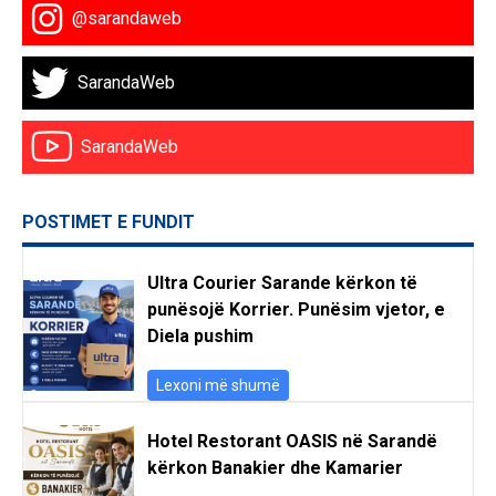
@sarandaweb
SarandaWeb
SarandaWeb
POSTIMET E FUNDIT
Ultra Courier Sarande kërkon të
punësojë Korrier. Punësim vjetor, e
Diela pushim
Lexoni më shumë
Hotel Restorant OASIS në Sarandë
kërkon Banakier dhe Kamarier