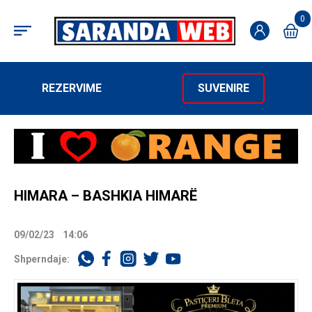
0
REZERVIME
SUVENIRE
HIMARA – BASHKIA HIMARË
09/02/23
14:06
Shperndaje: