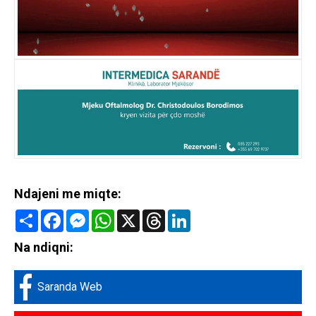
Ndajeni me miqte:
Share
Facebook
Messenger
WhatsApp
X
Threads
LinkedIn
Na ndiqni:
Saranda Web