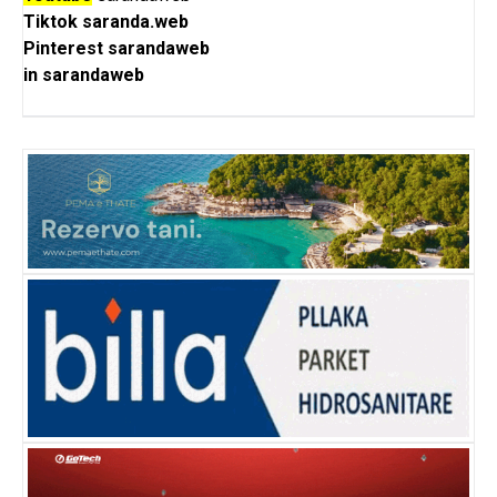
Tiktok
saranda.web
Pinterest
sarandaweb
in
sarandaweb