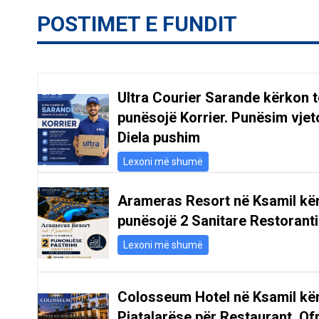
POSTIMET E FUNDIT
Ultra Courier Sarande kërkon t
punësojë Korrier. Punësim vjeto
Diela pushim
Lexoni më shumë
Arameras Resort në Ksamil kë
punësojë 2 Sanitare Restoranti
Lexoni më shumë
Colosseum Hotel në Ksamil kë
Pjatalarëse për Restaurant. Of