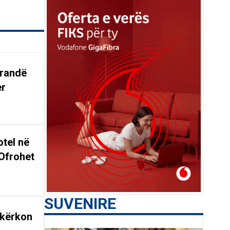
arandë
er
tel në
Ofrohet
SUVENIRE
 kërkon