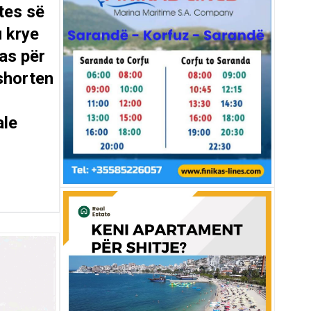
tes së
u krye
tas për
shorten
ale