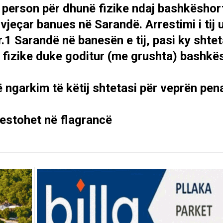
ë person për dhunë fizike ndaj bashkëshor
-vjeçar banues në Sarandë. Arrestimi i tij 
r.1 Sarandë në banesën e tij, pasi ky shte
 fizike duke goditur (me grushta) bashkë
 ngarkim të këtij shtetasi për veprën pen
estohet në flagrancë