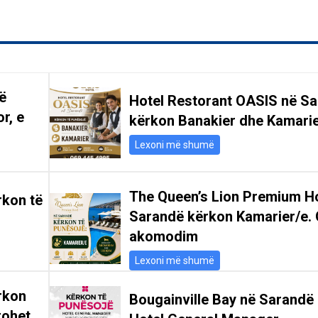
ë
Hotel Restorant OASIS në S
r, e
kërkon Banakier dhe Kamari
Lexoni më shumë
The Queen’s Lion Premium Ho
rkon të
Sarandë kërkon Kamarier/e. 
akomodim
Lexoni më shumë
rkon
Bougainville Bay në Sarandë
rohet