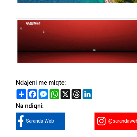
Ndajeni me miqte:
Share
Facebook
Messenger
WhatsApp
X
Threads
LinkedIn
Na ndiqni:
Saranda Web
@sarandawe