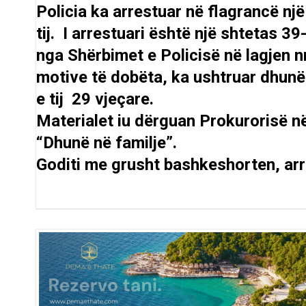
Policia ka arrestuar në flagrancë nj
tij. I arrestuari është një shtetas 39
nga Shërbimet e Policisë në lagjen n
motive të dobëta, ka ushtruar dhunë
e tij 29 vjeçare.
Materialet iu dërguan Prokurorisë në
“Dhunë në familje”.
Goditi me grusht bashkeshorten, arr