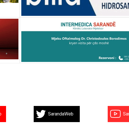
b
SarandaWeb
Sa