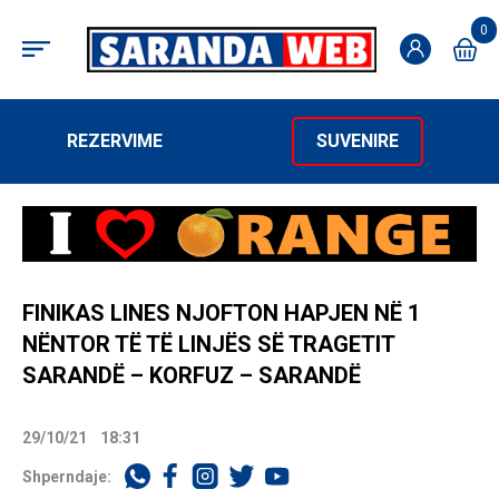
0
REZERVIME
SUVENIRE
FINIKAS LINES NJOFTON HAPJEN NË 1
NËNTOR TË TË LINJËS SË TRAGETIT
SARANDË – KORFUZ – SARANDË
29/10/21
18:31
Shperndaje: