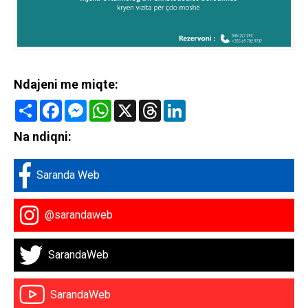
Ndajeni me miqte:
Share
Facebook
Messenger
WhatsApp
X
Threads
LinkedIn
Na ndiqni:
Saranda Web
@sarandaweb
SarandaWeb
SarandaWeb