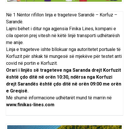
Në 1 Nëntor rifillon linja e trageteve
Sarandë – Korfuz –
Sarandë
.
Lajmi bëhet i ditur nga agjensia Finika Lines, kompani e
cila operon prej vitesh në këtë linjë transporti udhëtarësh
me anije.
Linja e trageteve ishte bllokuar nga autoritetet portuale të
Korfuzit për shkak të mungesë së mjekëve për testet anti
covid në portin e Korfuzit.
Orari i linjës së trageteve nga Saranda drejt Korfuzit
është çdo ditë në orën 10:30, ndërsa nga Korfuzi
drejt Sarandës është çdo ditë në orën 09:00 me orën
e Greqisë.
Më shumë informacione udhëtarët mund të marrin në
www.finikas-lines.com