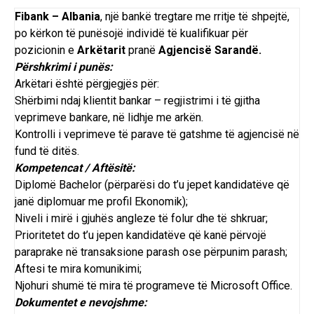
Fibank – Albania
, një bankë tregtare me rritje të shpejtë,
po kërkon të punësojë individë të kualifikuar për
pozicionin e
Arkëtarit
pranë
Agjencisë Sarandë.
Përshkrimi i punës:
Arkëtari është përgjegjës për:
Shërbimi ndaj klientit bankar – regjistrimi i të gjitha
veprimeve bankare, në lidhje me arkën.
Kontrolli i veprimeve të parave të gatshme të agjencisë në
fund të ditës.
Kompetencat / Aftësitë:
Diplomë Bachelor (përparësi do t’u jepet kandidatëve që
janë diplomuar me profil Ekonomik);
Niveli i mirë i gjuhës angleze të folur dhe të shkruar;
Prioritetet do t’u jepen kandidatëve që kanë përvojë
paraprake në transaksione parash ose përpunim parash;
Aftesi te mira komunikimi;
Njohuri shumë të mira të programeve të Microsoft Office.
Dokumentet e nevojshme: