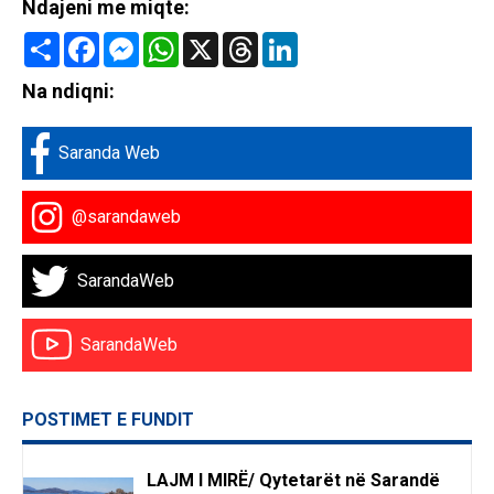
Ndajeni me miqte:
Share
Facebook
Messenger
WhatsApp
X
Threads
LinkedIn
Na ndiqni:
Saranda Web
@sarandaweb
SarandaWeb
SarandaWeb
POSTIMET E FUNDIT
LAJM I MIRË/ Qytetarët në Sarandë