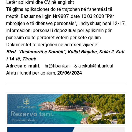
Letër aplikimi dhe CV, në anglisht
Të gjitha aplikacionet do të trajtohen në fshehtësi të
rreptë. Bazuar në ligjin Nr.9887, datë 10.03.2008 “Për
mbrojtjen e të dhënave personale”, i ndryshuar, neni 12-17,
informacioni personal i depozituar për aplikimin për
punësim do të përdoret vetëm për këtë qëllim.
Dokumentet të dërgohen në adresën vijuese:
Blvd. “Dëshmorët e Kombit”, Kullat Binjake, Kulla 2, Kati
i 14-të, Tiranë
Adresa e-malit
:
hr@fibank.al
&
a.cikuli@fibank.al
Afati i fundit për aplikim:
20/06/2024