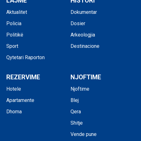
LAJME
HISTORI
Aktualitet
Dokumentar
Policia
Dosier
Politikë
Arkeologjia
Sport
Destinacione
Qytetari Raporton
REZERVIME
NJOFTIME
Hotele
Njoftime
Apartamente
Blej
Dhoma
Qera
Shitje
Vende pune