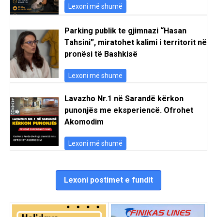
Lexoni më shumë
Parking publik te gjimnazi “Hasan
Tahsini”, miratohet kalimi i territorit në
pronësi të Bashkisë
Lexoni më shumë
Lavazho Nr.1 në Sarandë kërkon
punonjës me eksperiencë. Ofrohet
Akomodim
Lexoni më shumë
Lexoni postimet e fundit