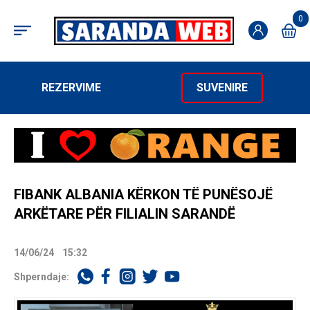
0
REZERVIME
SUVENIRE
FIBANK ALBANIA KËRKON TË PUNËSOJË
ARKËTARE PËR FILIALIN SARANDË
14/06/24
15:32
Shperndaje: