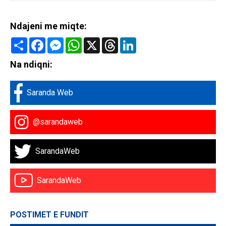
Ndajeni me miqte:
Share
Facebook
Messenger
WhatsApp
X
Threads
LinkedIn
Na ndiqni:
Saranda Web
@sarandaweb
SarandaWeb
SarandaWeb
POSTIMET E FUNDIT