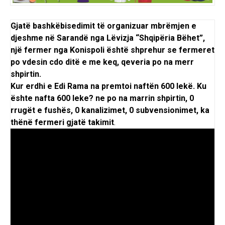
Gjatë bashkëbisedimit të organizuar mbrëmjen e
djeshme në Sarandë nga Lëvizja “Shqipëria Bëhet”,
një fermer nga Konispoli është shprehur se fermeret
po vdesin cdo ditë e me keq, qeveria po na merr
shpirtin.
Kur erdhi e Edi Rama na premtoi naftën 600 lekë. Ku
ështe nafta 600 leke? ne po na marrin shpirtin, 0
rrugët e fushës, 0 kanalizimet, 0 subvensionimet, ka
thënë fermeri gjatë takimit
.