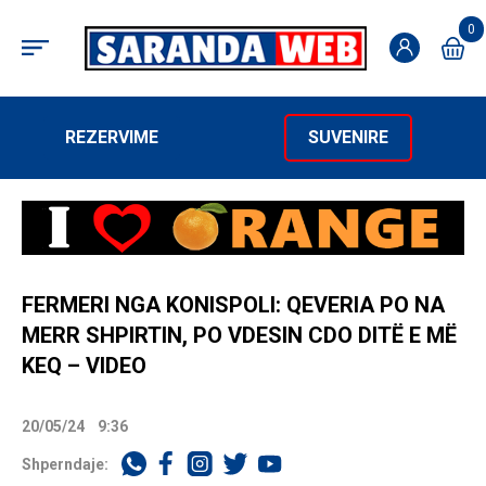
0
REZERVIME
SUVENIRE
FERMERI NGA KONISPOLI: QEVERIA PO NA
MERR SHPIRTIN, PO VDESIN CDO DITË E MË
KEQ – VIDEO
20/05/24
9:36
Shperndaje: