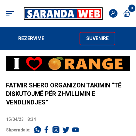
0
REZERVIME
SUVENIRE
FATMIR SHERO ORGANIZON TAKIMIN “TË
DISKUTOJMË PËR ZHVILLIMIN E
VENDLINDJES”
15/04/23
8:34
Shperndaje: