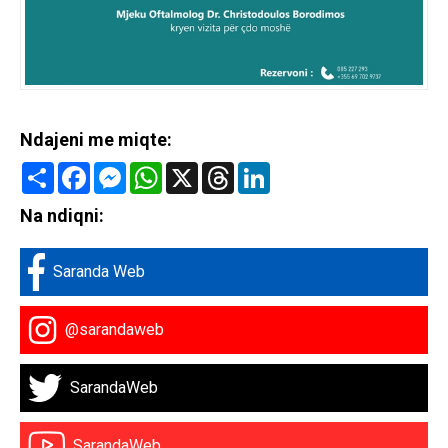
Ndajeni me miqte:
Share
Facebook
Messenger
WhatsApp
X
Threads
LinkedIn
Na ndiqni:
Saranda Web
@sarandaweb
SarandaWeb
SarandaWeb