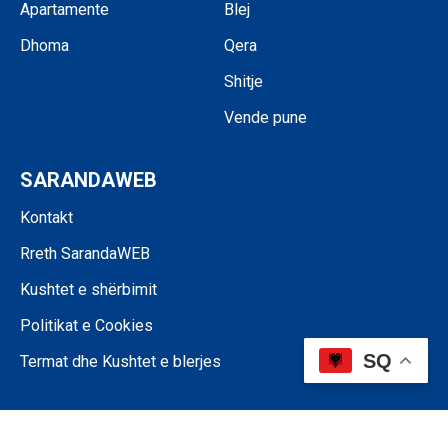
Apartamente
Blej
Dhoma
Qera
Shitje
Vende pune
SARANDAWEB
Kontakt
Rreth SarandaWEB
Kushtet e shërbimit
Politikat e Cookies
SQ
Termat dhe Kushtet e blerjes
©SARANDAWEB - 2024 • Ndalohet riprodhimi i paautorizuar i përmbajtjes