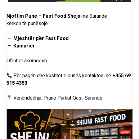
Njoftim Pune
–
Fast Food Shejni
në Sarandë
kërkon
të
punësojë
:
– Mjeshtër për Fast Food
– Kamarier
Ofrohet akomodim
Për pagën dhe kushtet e punës kontaktoni në
+355 69
515 4353
Vendndodhja: Pranë Parkut Oasi, Sarandë