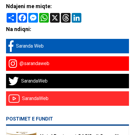
Ndajeni me miqte:
Share
Facebook
Messenger
WhatsApp
X
Threads
LinkedIn
Na ndiqni:
Saranda Web
@sarandaweb
SarandaWeb
SarandaWeb
POSTIMET E FUNDIT