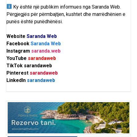
Ky është një publikim informues nga
Saranda Web
.
Përgjegjës për përmbajtjen, kushtet dhe marrëdhënien e
punës është punëdhënësi.
Website
Saranda Web
Facebook
Saranda Web
Instagram
saranda.web
YouTube
sarandaweb
TikTok
sarandaweb
Pinterest
sarandaweb
LinkedIn
sarandaweb