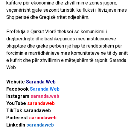
kufitare për ekonominë dhe zhvillimin e zonës jugore,
veçanërisht gjatë sezonit turistik, ku fluksi i lëvizjeve mes
Shqipërisë dhe Greqisë rritet ndjeshëm.
Prefektja e Qarkut Vlorë theksoi se komunikimi i
drejtpërdrejtë dhe bashkëpunues mes institucioneve
shqiptare dhe greke përbën një hap të rëndësishëm për
forcimin e marrëdhënieve mes komuniteteve në të dy anët
e kufirit dhe për zhvillimin e mëtejshëm të rajonit.
Saranda
Web
Website
Saranda Web
Facebook
Saranda Web
Instagram
saranda.web
YouTube
sarandaweb
TikTok
sarandaweb
Pinterest
sarandaweb
LinkedIn
sarandaweb