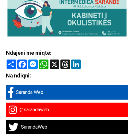
Ndajeni me miqte:
Share
Facebook
Messenger
WhatsApp
X
Threads
LinkedIn
Na ndiqni:
Saranda Web
@sarandaweb
SarandaWeb