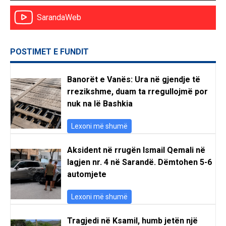
SarandaWeb
POSTIMET E FUNDIT
Banorët e Vanës: Ura në gjendje të
rrezikshme, duam ta rregullojmë por
nuk na lë Bashkia
Lexoni më shumë
Aksident në rrugën Ismail Qemali në
lagjen nr. 4 në Sarandë. Dëmtohen 5-6
automjete
Lexoni më shumë
Tragjedi në Ksamil, humb jetën një