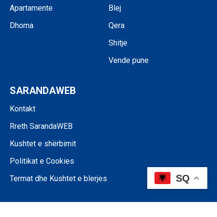
Apartamente
Blej
Dhoma
Qera
Shitje
Vende pune
SARANDAWEB
Kontakt
Rreth SarandaWEB
Kushtet e shërbimit
Politikat e Cookies
SQ
Termat dhe Kushtet e blerjes
©SARANDAWEB - 2024 • Ndalohet riprodhimi i paautorizuar i përmbajtjes