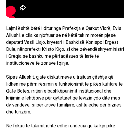
Lajmi është bërë i ditur nga Prefektja e Qarkut Vlorë, Evis
Allushi, e cila ka njoftuar se në këtë takim morën pjesë
deputeti Vasil Llajo
, kryetari i Bashkisë Konispol Ergest
Dule, nënprefekti Kristo Kiço, si dhe zëvendëskryeministri
i Greqia së bashku me përfaqësues të lartë të
institucioneve të zonave fqinje.
Sipas Allushit, gjatë diskutimeve u trajtuan çështje që
lidhen me përmirësimin e funksionimit të pikës kufitare të
Qafë Botës, rritjen e bashkëpunimit institucional dhe
krijimin e lehtësive për qytetarët që lëvizin çdo ditë mes
dy vendeve, si për arsye familjare, ashtu edhe për biznes
dhe turizëm.
Në fokus të takimit ishte edhe rëndësia që ka kjo pikë