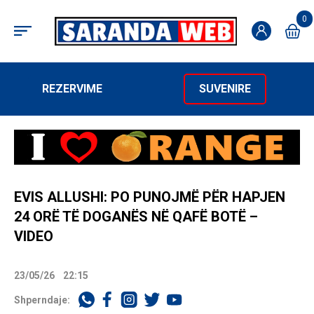
0
REZERVIME
SUVENIRE
EVIS ALLUSHI: PO PUNOJMË PËR HAPJEN
24 ORË TË DOGANËS NË QAFË BOTË –
VIDEO
23/05/26
22:15
Shperndaje: