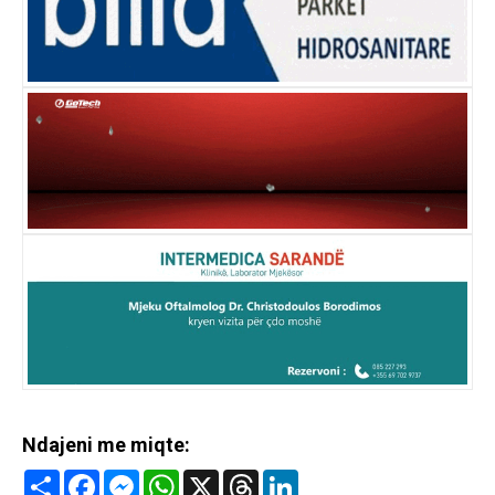
Ndajeni me miqte:
Share
Facebook
Messenger
WhatsApp
X
Threads
LinkedIn