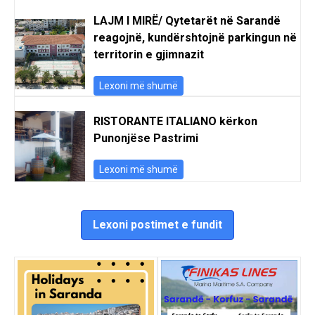
LAJM I MIRË/ Qytetarët në Sarandë
reagojnë, kundërshtojnë parkingun në
territorin e gjimnazit
Lexoni më shumë
RISTORANTE ITALIANO kërkon
Punonjëse Pastrimi
Lexoni më shumë
Lexoni postimet e fundit