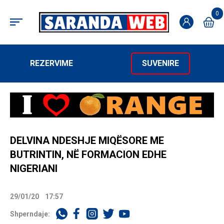
0
REZERVIME
SUVENIRE
DELVINA NDESHJE MIQËSORE ME
BUTRINTIN, NË FORMACION EDHE
NIGERIANI
29/01/20
17:57
Shperndaje: