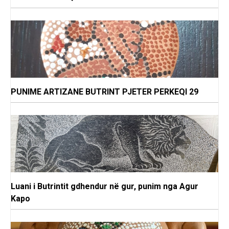
PUNIME ARTIZANE BUTRINT PJETER PERKEQI 29
Luani i Butrintit gdhendur në gur, punim nga Agur
Kapo