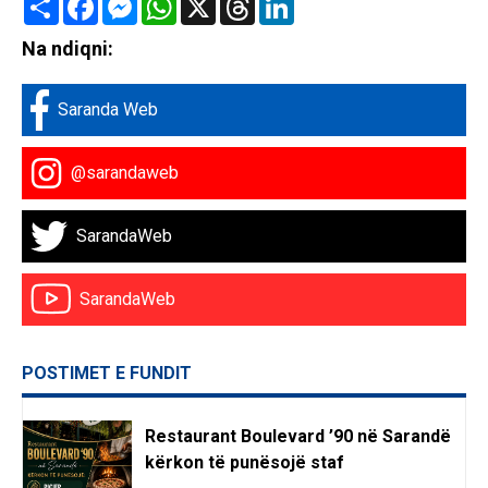
Na ndiqni:
Saranda Web
@sarandaweb
SarandaWeb
SarandaWeb
POSTIMET E FUNDIT
Restaurant Boulevard ’90 në Sarandë
kërkon të punësojë staf