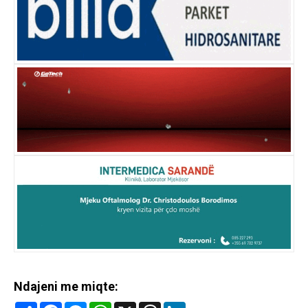
Ndajeni me miqte:
Share
Facebook
Messenger
WhatsApp
X
Threads
LinkedIn