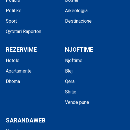
Policia
Dosier
Politikë
Arkeologjia
Sport
Destinacione
Qytetari Raporton
REZERVIME
NJOFTIME
Hotele
Njoftime
Apartamente
Blej
Dhoma
Qera
Shitje
Vende pune
SARANDAWEB