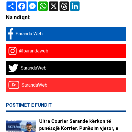
Share
Facebook
Messenger
WhatsApp
X
Threads
LinkedIn
Na ndiqni:
Saranda Web
@sarandaweb
SarandaWeb
SarandaWeb
POSTIMET E FUNDIT
Ultra Courier Sarande kërkon të
punësojë Korrier. Punësim vjetor, e