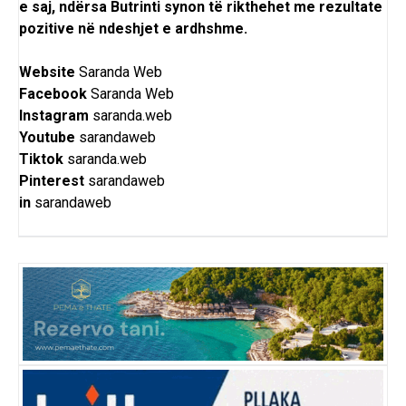
e saj, ndërsa Butrinti synon të rikthehet me rezultate
pozitive në ndeshjet e ardhshme.
Website
Saranda Web
Facebook
Saranda Web
Instagram
saranda.web
Youtube
sarandaweb
Tiktok
saranda.web
Pinterest
sarandaweb
in
sarandaweb