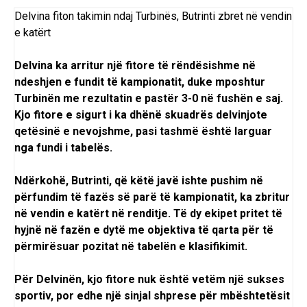
Delvina fiton takimin ndaj Turbinës, Butrinti zbret në vendin
e katërt
Delvina ka arritur një fitore të rëndësishme në
ndeshjen e fundit të kampionatit, duke mposhtur
Turbinën me rezultatin e pastër 3-0 në fushën e saj.
Kjo fitore e sigurt i ka dhënë skuadrës delvinjote
qetësinë e nevojshme, pasi tashmë është larguar
nga fundi i tabelës.
Ndërkohë, Butrinti, që këtë javë ishte pushim në
përfundim të fazës së parë të kampionatit, ka zbritur
në vendin e katërt në renditje. Të dy ekipet pritet të
hyjnë në fazën e dytë me objektiva të qarta për të
përmirësuar pozitat në tabelën e klasifikimit.
Për Delvinën, kjo fitore nuk është vetëm një sukses
sportiv, por edhe një sinjal shprese për mbështetësit