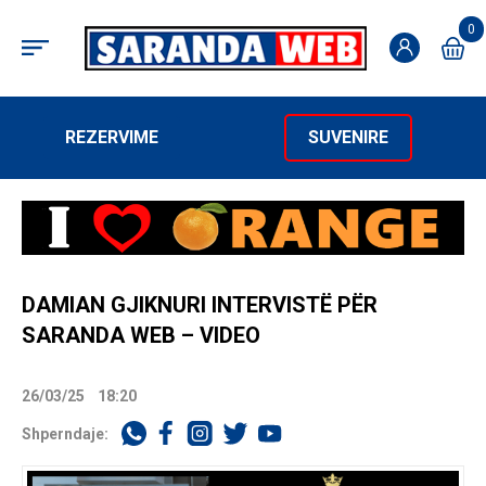
0
REZERVIME
SUVENIRE
DAMIAN GJIKNURI INTERVISTË PËR
SARANDA WEB – VIDEO
26/03/25
18:20
Shperndaje: