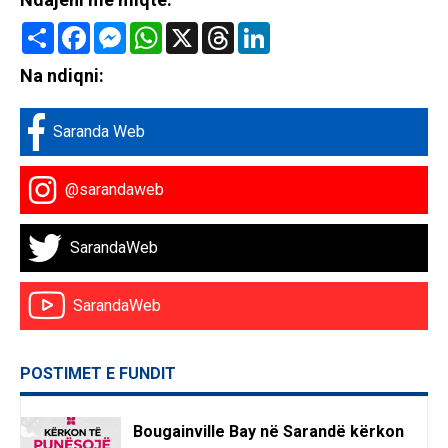
Share
Facebook
Messenger
WhatsApp
X
Threads
LinkedIn
Na ndiqni:
Saranda Web
@sarandaweb
SarandaWeb
SarandaWeb
POSTIMET E FUNDIT
Bougainville Bay në Sarandë kërkon