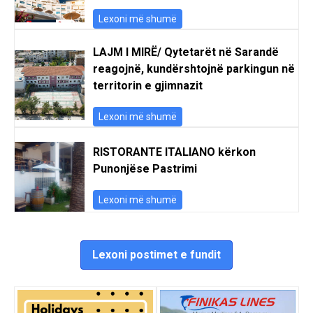
Lexoni më shumë
LAJM I MIRË/ Qytetarët në Sarandë
reagojnë, kundërshtojnë parkingun në
territorin e gjimnazit
Lexoni më shumë
RISTORANTE ITALIANO kërkon
Punonjëse Pastrimi
Lexoni më shumë
Lexoni postimet e fundit