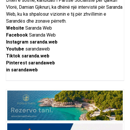
Ditën e sotme, kandidati i Partisë Socialiste për qarkun
Vlorë, Damian Gjiknuri, ka dhënë një intervistë për Saranda
Web, ku ka shpalosur vizionin e tij për zhvillimin e
Sarandës dhe zonave përreth.
Website
Saranda Web
Facebook
Saranda Web
Instagram
saranda.web
Youtube
sarandaweb
Tiktok
saranda.web
Pinterest
sarandaweb
in
sarandaweb