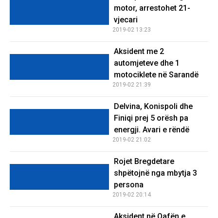
motor, arrestohet 21-
vjecari
2019-02 13:23
Aksident me 2
automjeteve dhe 1
motociklete në Sarandë
2019-02 21:39
Delvina, Konispoli dhe
Finiqi prej 5 orësh pa
energji. Avari e rëndë
2019-02 21:02
Rojet Bregdetare
shpëtojnë nga mbytja 3
persona
2019-02 20:14
Aksident në Qafën e