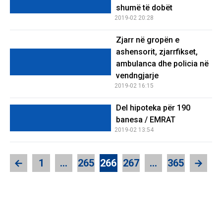
shumë të dobët
2019-02 20:28
Zjarr në gropën e
ashensorit, zjarrfikset,
ambulanca dhe policia në
vendngjarje
2019-02 16:15
Del hipoteka për 190
banesa / EMRAT
2019-02 13:54
←
1
…
265
266
267
…
365
→