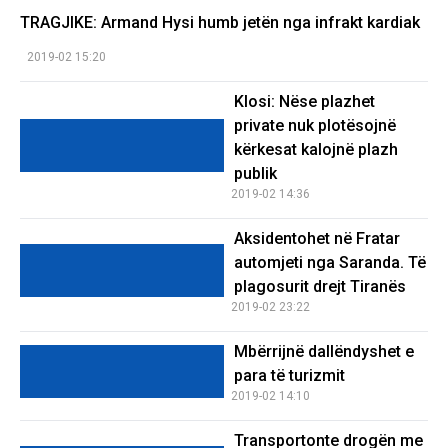
TRAGJIKE: Armand Hysi humb jetën nga infrakt kardiak
2019-02 15:20
Klosi: Nëse plazhet
private nuk plotësojnë
kërkesat kalojnë plazh
publik
2019-02 14:36
Aksidentohet në Fratar
automjeti nga Saranda. Të
plagosurit drejt Tiranës
2019-02 23:22
Mbërrijnë dallëndyshet e
para të turizmit
2019-02 14:10
Transportonte drogën me