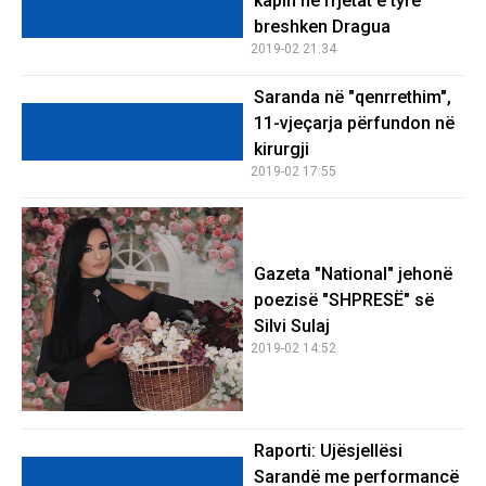
kapin ne rrjetat e tyre
breshken Dragua
2019-02 21:34
Saranda në "qenrrethim",
11-vjeçarja përfundon në
kirurgji
2019-02 17:55
Gazeta "National" jehonë
poezisë "SHPRESË" së
Silvi Sulaj
2019-02 14:52
Raporti: Ujësjellësi
Sarandë me performancë