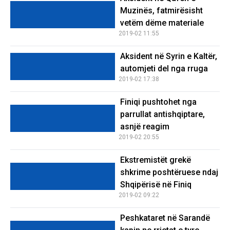
Muzinës, fatmirësisht
vetëm dëme materiale
2019-02 11:55
Aksident në Syrin e Kaltër,
automjeti del nga rruga
2019-02 17:38
Finiqi pushtohet nga
parrullat antishqiptare,
asnjë reagim
2019-02 20:55
Ekstremistët grekë
shkrime poshtëruese ndaj
Shqipërisë në Finiq
2019-02 09:22
Peshkataret në Sarandë