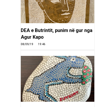
DEA e Butrintit, punim në gur nga
Agur Kapo
08/09/19
19:46