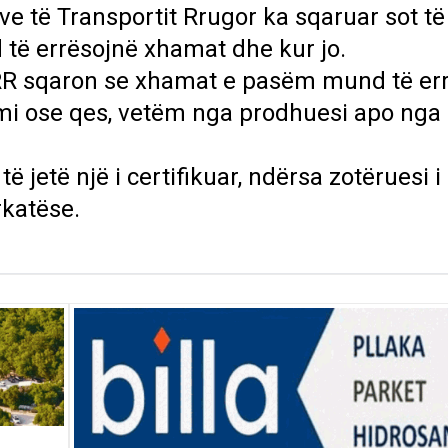
e të Transportit Rrugor ka sqaruar sot të 
 të errësojnë xhamat dhe kur jo.
RR sqaron se xhamat e pasëm mund të er
i ose qes, vetëm nga prodhuesi apo nga 
ë jetë një i certifikuar, ndërsa zotëruesi i
rkatëse.