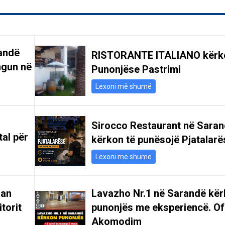
andë
RISTORANTE ITALIANO kërk
ngun në
Punonjëse Pastrimi
Lexoni më shumë
Sirocco Restaurant në Sara
tal për
kërkon të punësojë Pjatalarë
Lexoni më shumë
san
Lavazho Nr.1 në Sarandë kë
itorit
punonjës me eksperiencë. Of
Akomodim