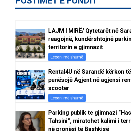
POSTIMET E FUNDIT
LAJM I MIRË/ Qytetarët në Sar
reagojnë, kundërshtojnë parki
territorin e gjimnazit
Lexoni më shumë
Rental4U në Sarandë kërkon të
punësojë Agjent në agjensi ren
scooter
Lexoni më shumë
Parking publik te gjimnazi “Ha
Tahsini”, miratohet kalimi i terr
në pronësi të Bashkisë