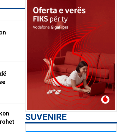
on
ndë
se
rkon
SUVENIRE
rohet