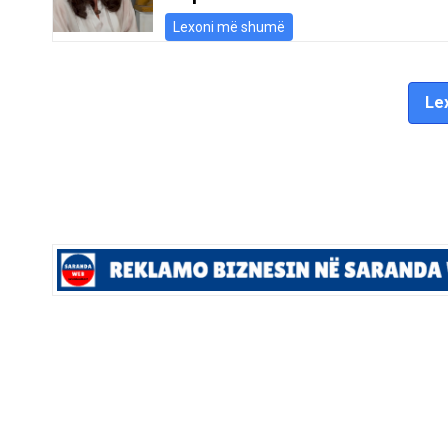
Lexoni më shumë
Lex