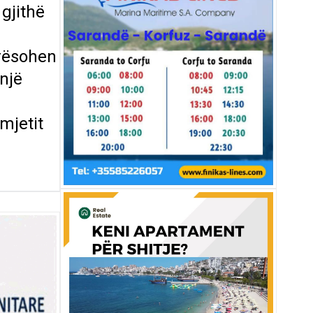
gjithë
rësohen
një
 mjetit