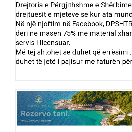
Drejtoria e Përgjithshme e Shërbimev
drejtuesit e mjeteve se kur ata mund
Në një njoftim në Facebook, DPSHT
deri në masën 75% me material xham
servis i licensuar.
Më tej shtohet se duhet që errësimit t
duhet të jetë i pajisur me faturën pë