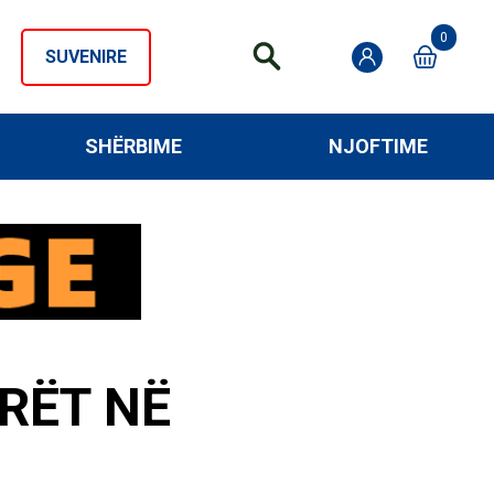
0
SUVENIRE
SHËRBIME
NJOFTIME
RËT NË