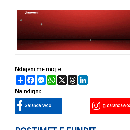
Ndajeni me miqte:
Share
Facebook
Messenger
WhatsApp
X
Threads
LinkedIn
Na ndiqni:
Saranda Web
@sarandawe