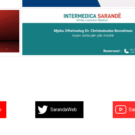
b
SarandaWeb
Sa