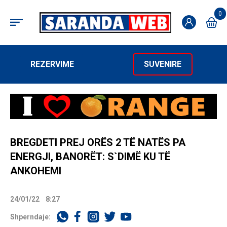
0
REZERVIME
SUVENIRE
BREGDETI PREJ ORËS 2 TË NATËS PA
ENERGJI, BANORËT: S`DIMË KU TË
ANKOHEMI
24/01/22
8:27
Shperndaje: