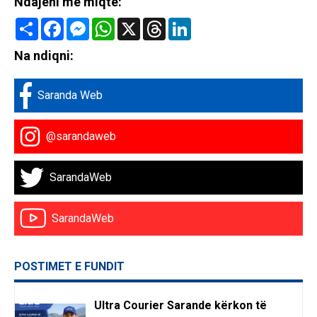
Ndajeni me miqte:
Share
Facebook
Messenger
WhatsApp
X
Threads
LinkedIn
Na ndiqni:
Saranda Web
@sarandaweb
SarandaWeb
SarandaWeb
POSTIMET E FUNDIT
Ultra Courier Sarande kërkon të