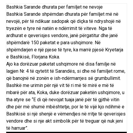
Bashkia Sarande dhurata per familjet ne nevoje
Bashkia Sarande shpërndan dhurata për familjet më në
nevojë, për të ndikuar sadopak që diçka të ndryshojë në
tryezën e tyre në natën e ndërrimit të viteve. Nga të
ardhurat e qeverisjes vendore, janë përgatitur dhe janë
shpërndarë 150 paketat e para ushqimore. Në
shpërndarjen e një pjese të tyre, ka marrë pjesë Kryetarja
e Bashkisë, Florjana Koka.
Ajo ka dorëzuar paketat ushqimore në disa familje në
lagjen Nr. 4 të qytetit të Sarandës, si dhe në familjet rome,
që banojnë në zonën e ish-ndërmarrjes së grumbullimit.
Bashkë me urimin për një vit të ri më të mirë e më të
mbarë për ata, Koka, duke dorëzuar paketën ushqimore, u
tha atyre se “E di që nevojat tuaja janë për të gjithë vitin
dhe për më shumë mbështetje, por le të vijë kjo ndihmë e
Bashkisë si një shenjë e vëmendjes në rritje të qeverisjes
vendore dhe si nje akt simbolik për të treguar që nuk jeni
të harruar”.