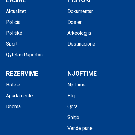
LAJME
HISTORI
Aktualitet
Dokumentar
Policia
Dosier
Politikë
Arkeologjia
Sport
Destinacione
Qytetari Raporton
REZERVIME
NJOFTIME
Hotele
Njoftime
Apartamente
Blej
Dhoma
Qera
Shitje
Vende pune