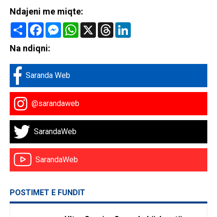
Ndajeni me miqte:
Share
Facebook
Messenger
WhatsApp
X
Threads
LinkedIn
Na ndiqni:
Saranda Web
@sarandaweb
SarandaWeb
SarandaWeb
POSTIMET E FUNDIT