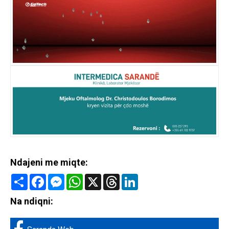
Ndajeni me miqte:
Share
Facebook
Messenger
WhatsApp
X
Threads
LinkedIn
Na ndiqni: