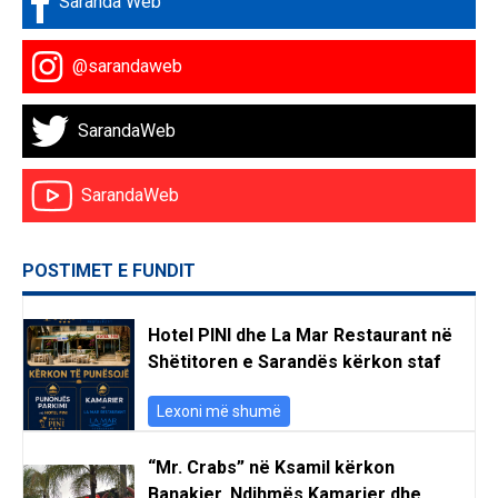
Saranda Web
@sarandaweb
SarandaWeb
SarandaWeb
POSTIMET E FUNDIT
Hotel PINI dhe La Mar Restaurant në
Shëtitoren e Sarandës kërkon staf
Lexoni më shumë
“Mr. Crabs” në Ksamil kërkon
Banakier, Ndihmës Kamarier dhe