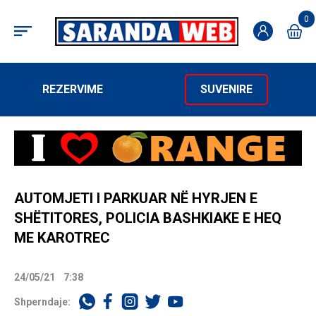
0
REZERVIME
SUVENIRE
AUTOMJETI I PARKUAR NË HYRJEN E
SHËTITORES, POLICIA BASHKIAKE E HEQ
ME KAROTREC
24/05/21
7:38
Shperndaje: