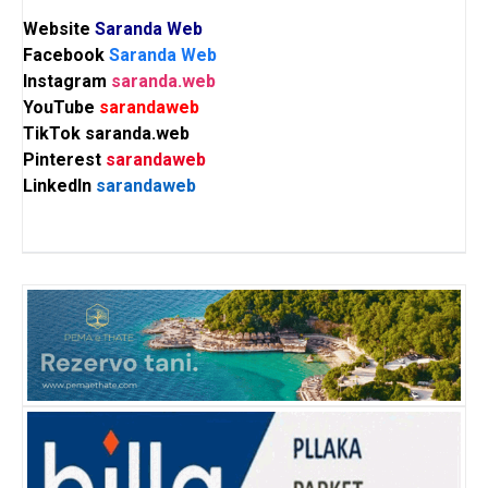
Website
Saranda Web
Facebook
Saranda Web
Instagram
saranda.web
YouTube
sarandaweb
TikTok
saranda.web
Pinterest
sarandaweb
LinkedIn
sarandaweb