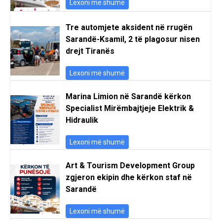
Lexoni më shumë
Tre automjete aksident në rrugën
Sarandë-Ksamil, 2 të plagosur nisen
drejt Tiranës
Lexoni më shumë
Marina Limion në Sarandë kërkon
Specialist Mirëmbajtjeje Elektrik &
Hidraulik
Lexoni më shumë
Art & Tourism Development Group
zgjeron ekipin dhe kërkon staf në
Sarandë
Lexoni më shumë