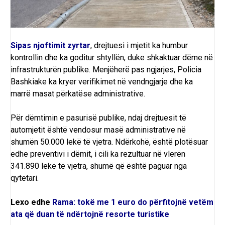
Sipas njoftimit zyrtar
, drejtuesi i mjetit ka humbur
kontrollin dhe ka goditur shtyllën, duke shkaktuar dëme në
infrastrukturën publike. Menjëherë pas ngjarjes, Policia
Bashkiake ka kryer verifikimet në vendngjarje dhe ka
marrë masat përkatëse administrative.
Për dëmtimin e pasurisë publike, ndaj drejtuesit të
automjetit është vendosur masë administrative në
shumën 50.000 lekë të vjetra. Ndërkohë, është plotësuar
edhe preventivi i dëmit, i cili ka rezultuar në vlerën
341.890 lekë të vjetra, shumë që është paguar nga
qytetari.
Lexo edhe
Rama: tokë me 1 euro do përfitojnë vetëm
ata që duan të ndërtojnë resorte turistike