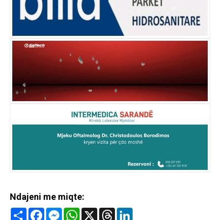
Ndajeni me miqte:
Share
Facebook
Messenger
WhatsApp
X
Threads
LinkedIn