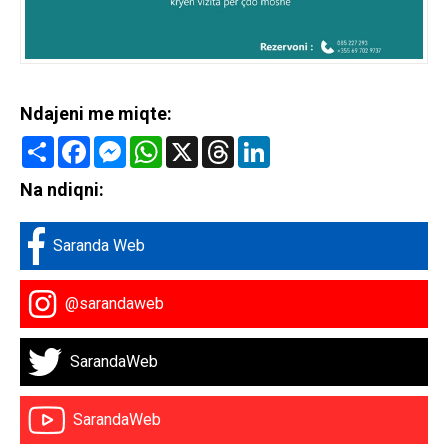
Ndajeni me miqte:
Share
Facebook
Messenger
WhatsApp
X
Threads
LinkedIn
Na ndiqni:
Saranda Web
@sarandaweb
SarandaWeb
SarandaWeb