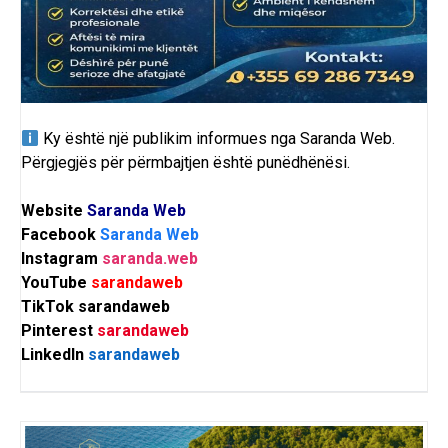
Ky është një publikim informues nga Saranda Web.
Përgjegjës për përmbajtjen është punëdhënësi.
Website
Saranda Web
Facebook
Saranda Web
Instagram
saranda.web
YouTube
sarandaweb
TikTok
sarandaweb
Pinterest
sarandaweb
LinkedIn
sarandaweb