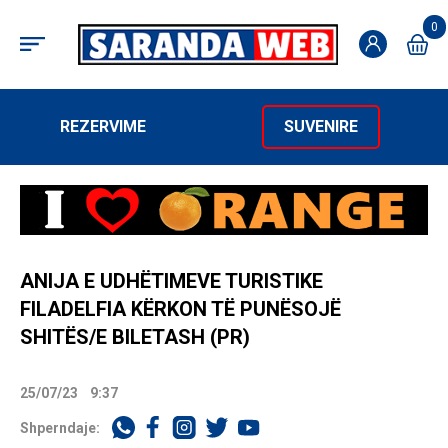
0
REZERVIME
SUVENIRE
ANIJA E UDHËTIMEVE TURISTIKE
FILADELFIA KËRKON TË PUNËSOJË
SHITËS/E BILETASH (PR)
25/07/23
9:37
Shperndaje: