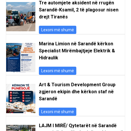
Tre automjete aksident në rrugën
Sarandë-Ksamil, 2 të plagosur nisen
drejt Tiranës
Lexoni më shumë
Marina Limion në Sarandë kërkon
Specialist Mirëmbajtjeje Elektrik &
Hidraulik
Lexoni më shumë
Art & Tourism Development Group
zgjeron ekipin dhe kërkon staf në
Sarandë
Lexoni më shumë
LAJM I MIRË/ Qytetarët në Sarandë