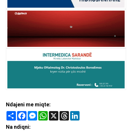
Ndajeni me miqte:
Share
Facebook
Messenger
WhatsApp
X
Threads
LinkedIn
Na ndiqni: