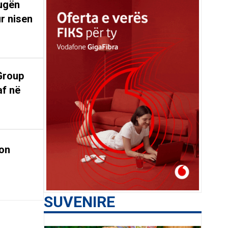
rugën
r nisen
Group
af në
on
SUVENIRE