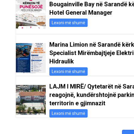
Bougainville Bay në Sarandë k
Hotel General Manager
Lexoni më shumë
Marina Limion në Sarandë kër
Specialist Mirëmbajtjeje Elektr
Hidraulik
Lexoni më shumë
LAJM I MIRË/ Qytetarët në Sar
reagojnë, kundërshtojnë parki
territorin e gjimnazit
Lexoni më shumë