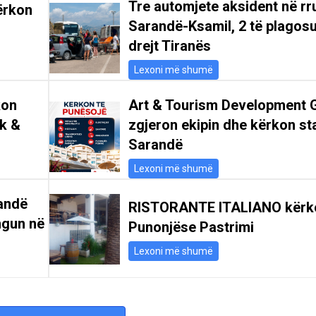
Tre automjete aksident në r
ërkon
Sarandë-Ksamil, 2 të plagosu
drejt Tiranës
Lexoni më shumë
kon
Art & Tourism Development 
ik &
zgjeron ekipin dhe kërkon st
Sarandë
Lexoni më shumë
andë
RISTORANTE ITALIANO kërk
ngun në
Punonjëse Pastrimi
Lexoni më shumë