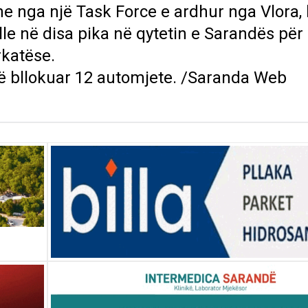
e nga një Task Force e ardhur nga Vlora,
lle në disa pika në qytetin e Sarandës për
rkatëse.
ë bllokuar 12 automjete. /Saranda Web