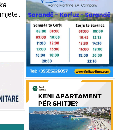
 ka
 mjetet