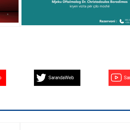
b
SarandaWeb
Sa