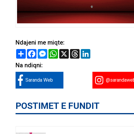
Ndajeni me miqte:
Share
Facebook
Messenger
WhatsApp
X
Threads
LinkedIn
Na ndiqni:
Saranda Web
@sarandawe
POSTIMET E FUNDIT