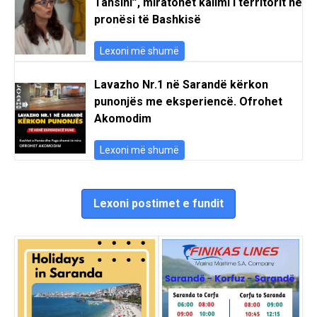
Tahsini”, miratohet kalimi i territorit në
pronësi të Bashkisë
Lexoni më shumë
Lavazho Nr.1 në Sarandë kërkon
punonjës me eksperiencë. Ofrohet
Akomodim
Lexoni më shumë
Lexoni postimet e fundit