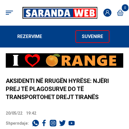
0
REZERVIME
SUVENIRE
AKSIDENTI NË RRUGËN HYRËSE: NJËRI
PREJ TË PLAGOSURVE DO TË
TRANSPORTOHET DREJT TIRANËS
20/05/22
19:42
Shperndaje: