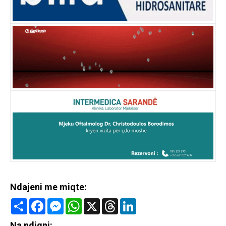
Ndajeni me miqte:
Share
Facebook
Messenger
WhatsApp
X
Threads
LinkedIn
Na ndiqni: