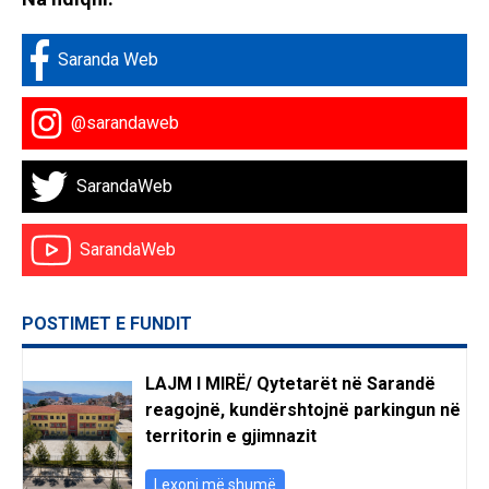
Saranda Web
@sarandaweb
SarandaWeb
SarandaWeb
POSTIMET E FUNDIT
LAJM I MIRË/ Qytetarët në Sarandë
reagojnë, kundërshtojnë parkingun në
territorin e gjimnazit
Lexoni më shumë