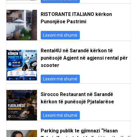
RISTORANTE ITALIANO kërkon
Punonjëse Pastrimi
Lexoni më shumë
Rental4U në Sarandë kërkon të
punësojë Agjent në agjensi rental për
scooter
Lexoni më shumë
Sirocco Restaurant në Sarandë
kërkon të punësojë Pjatalarëse
Lexoni më shumë
Parking publik te gjimnazi “Hasan