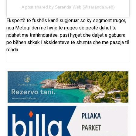
A post shared by Saranda Web (@saranda.web)
Ekspertë të fushës kanë sugjeruar se ky segment rrugor,
nga Metoqi deri në hyrje të rrugës së pestë duhet të
ndahet me trafikndarëse, pasi hyrjet dhe daljet e gabuara
po bëhen shkak i aksidenteve të shumta dhe me pasoja të
rënda.