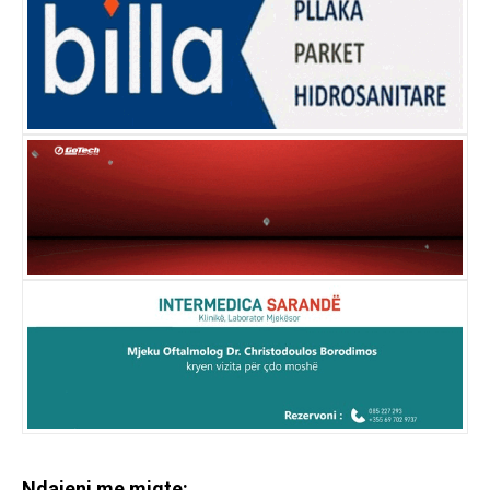
Ndajeni me miqte: