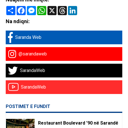
Share
Facebook
Messenger
WhatsApp
X
Threads
LinkedIn
Na ndiqni:
Saranda Web
@sarandaweb
SarandaWeb
SarandaWeb
POSTIMET E FUNDIT
Restaurant Boulevard ’90 në Sarandë