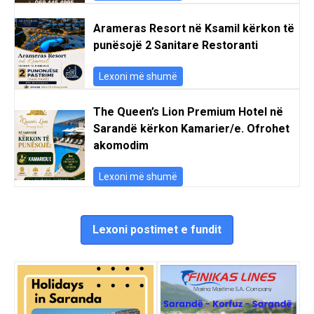
Arameras Resort në Ksamil kërkon të
punësojë 2 Sanitare Restoranti
Lexoni më shumë
The Queen’s Lion Premium Hotel në
Sarandë kërkon Kamarier/e. Ofrohet
akomodim
Lexoni më shumë
Lexoni postimet e fundit