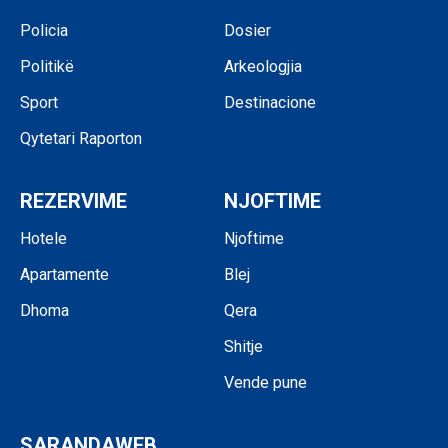
Policia
Dosier
Politikë
Arkeologjia
Sport
Destinacione
Qytetari Raporton
REZERVIME
NJOFTIME
Hotele
Njoftime
Apartamente
Blej
Dhoma
Qera
Shitje
Vende pune
SARANDAWEB