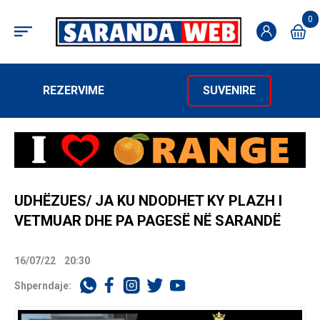
0
REZERVIME
SUVENIRE
UDHËZUES/ JA KU NDODHET KY PLAZH I
VETMUAR DHE PA PAGESË NË SARANDË
16/07/22
20:30
Shperndaje: