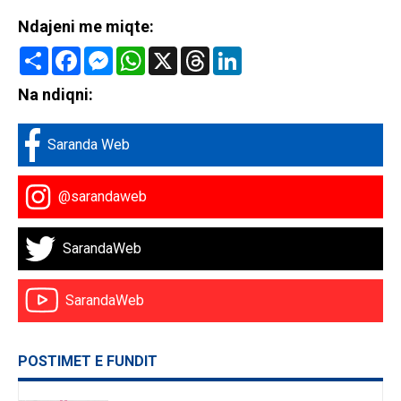
Ndajeni me miqte:
Share
Facebook
Messenger
WhatsApp
X
Threads
LinkedIn
Na ndiqni:
Saranda Web
@sarandaweb
SarandaWeb
SarandaWeb
POSTIMET E FUNDIT