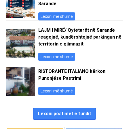
Sarandë
Lexoni më shumë
LAJM I MIRË/ Qytetarët në Sarandë
reagojnë, kundërshtojnë parkingun në
territorin e gjimnazit
Lexoni më shumë
RISTORANTE ITALIANO kërkon
Punonjëse Pastrimi
Lexoni më shumë
Lexoni postimet e fundit