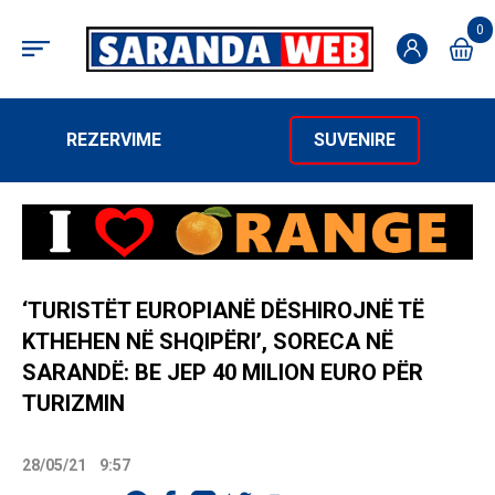
0
REZERVIME
SUVENIRE
‘TURISTËT EUROPIANË DËSHIROJNË TË
KTHEHEN NË SHQIPËRI’, SORECA NË
SARANDË: BE JEP 40 MILION EURO PËR
TURIZMIN
28/05/21
9:57