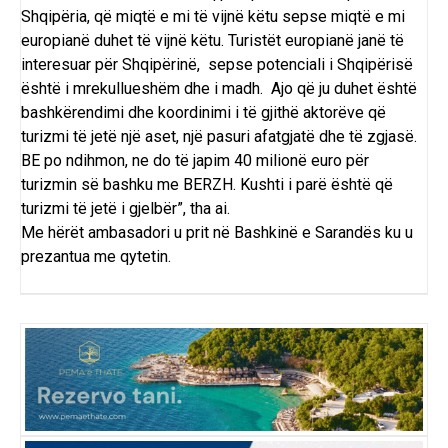
Shqipëria, që miqtë e mi të vijnë këtu sepse miqtë e mi
europianë duhet të vijnë këtu. Turistët europianë janë të
interesuar për Shqipërinë, sepse potenciali i Shqipërisë
është i mrekullueshëm dhe i madh. Ajo që ju duhet është
bashkërendimi dhe koordinimi i të gjithë aktorëve që
turizmi të jetë një aset, një pasuri afatgjatë dhe të zgjasë.
BE po ndihmon, ne do të japim 40 milionë euro për
turizmin së bashku me BERZH. Kushti i parë është që
turizmi të jetë i gjelbër”, tha ai.
Me hërët ambasadori u prit në Bashkinë e Sarandës ku u
prezantua me qytetin.