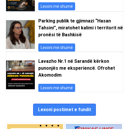
Lexoni më shumë
Parking publik te gjimnazi “Hasan
Tahsini”, miratohet kalimi i territorit në
pronësi të Bashkisë
Lexoni më shumë
Lavazho Nr.1 në Sarandë kërkon
punonjës me eksperiencë. Ofrohet
Akomodim
Lexoni më shumë
Lexoni postimet e fundit