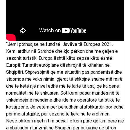
“Jemi pothuajse në fund të Javëve të Europës 2021.
Kemi ardhur në Sarandë dhe kjo përkon dhe me çeljen e
sezonit turistik. Europa është këtu sepse këtu është
Europë. Turistët europianë dëshirojnë të kthehen në
Shqipëri. Shpresojmë që me situatën pas pandemisë dhe
sidomos me vaksinimin gjërat të shkojnë shumë më mirë
dhe të ketë një nivel edhe më të lartë të asaj që ka qenë
normaliteti në të shkuarën. Sot kemi pasur mundësinë të
shkëmbejmë mendime dhe ide me operatorë turistikë të
kësaj zone. Jo vetëm për periudhën afatshkurtër, por edhe
për më afatgjatë, për sezone të tjera në të ardhmen.
Nëse shikoni rrrjetin tim social, e keni parë që jam bërë një
ambasador i turizmit në Shqipëri për bukurinë që ofron