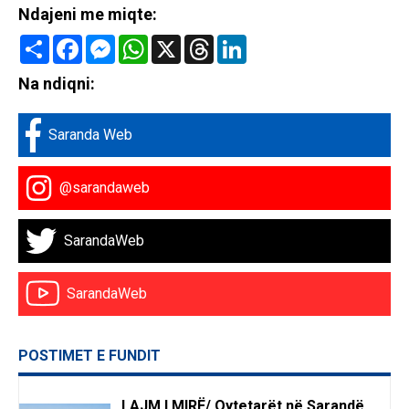
Ndajeni me miqte:
Share
Facebook
Messenger
WhatsApp
X
Threads
LinkedIn
Na ndiqni:
Saranda Web
@sarandaweb
SarandaWeb
SarandaWeb
POSTIMET E FUNDIT
LAJM I MIRË/ Qytetarët në Sarandë