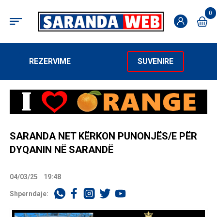
0
REZERVIME
SUVENIRE
SARANDA NET KËRKON PUNONJËS/E PËR
DYQANIN NË SARANDË
04/03/25
19:48
Shperndaje: