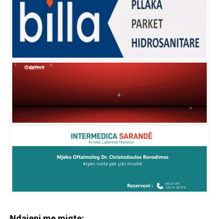
Ndajeni me miqte: