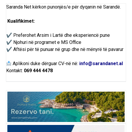
Saranda Net kërkon punonjës/e për dyqanin në Sarandë.
Kualifikimet:
✔ Preferohet Arsim i Lartë dhe eksperiencë pune
✔ Njohuri në programet e MS Office
✔ Aftësi për të punuar në grup dhe në mënyrë të pavarur
Aplikoni duke dërguar CV-në në:
info@sarandanet.al
Kontakt:
069 444 4478