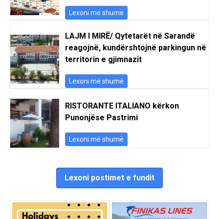
Lexoni më shumë
LAJM I MIRË/ Qytetarët në Sarandë
reagojnë, kundërshtojnë parkingun në
territorin e gjimnazit
Lexoni më shumë
RISTORANTE ITALIANO kërkon
Punonjëse Pastrimi
Lexoni më shumë
Lexoni postimet e fundit