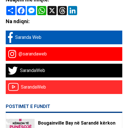
Share
Facebook
Messenger
WhatsApp
X
Threads
LinkedIn
Na ndiqni:
Saranda Web
@sarandaweb
SarandaWeb
SarandaWeb
POSTIMET E FUNDIT
Bougainville Bay në Sarandë kërkon