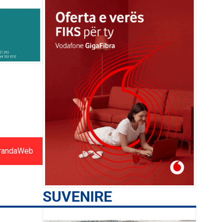
randaWeb
SUVENIRE