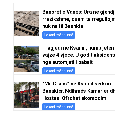
Banorët e Vanës: Ura në gjendj
rrezikshme, duam ta rregulloj
nuk na lë Bashkia
Lexoni më shumë
Tragjedi në Ksamil, humb jetën
vajzë 4 vjeçe. U godit aksident
nga automjeti i babait
Lexoni më shumë
“Mr. Crabs” në Ksamil kërkon
Banakier, Ndihmës Kamarier d
Hostes. Ofrohet akomodim
Lexoni më shumë