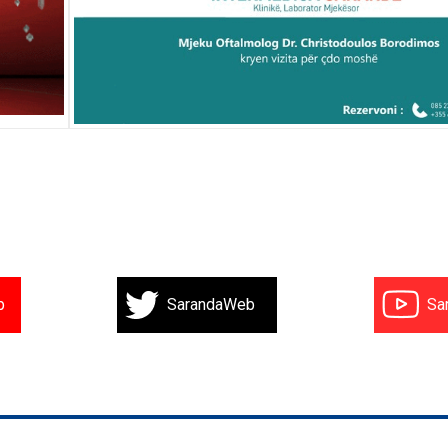
b
SarandaWeb
Sa