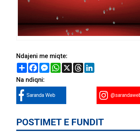
Ndajeni me miqte:
Share
Facebook
Messenger
WhatsApp
X
Threads
LinkedIn
Na ndiqni:
Saranda Web
@sarandawe
POSTIMET E FUNDIT