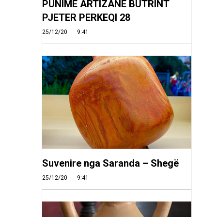
PUNIME ARTIZANE BUTRINT
PJETER PERKEQI 28
25/12/20
9:41
Suvenire nga Saranda – Shegë
25/12/20
9:41