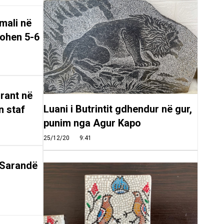
mali në
tohen 5-6
rant në
Luani i Butrintit gdhendur në gur,
n staf
punim nga Agur Kapo
25/12/20
9:41
 Sarandë