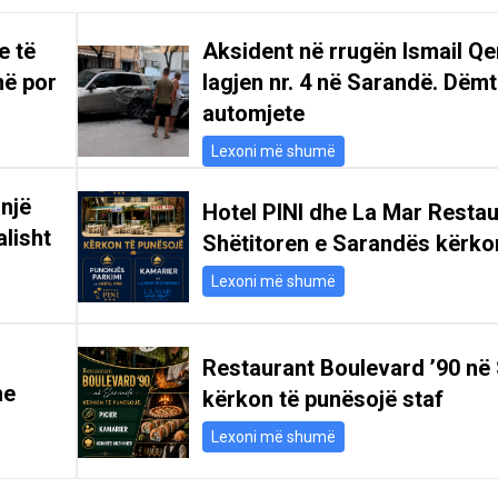
e të
Aksident në rrugën Ismail Qe
më por
lagjen nr. 4 në Sarandë. Dëm
automjete
Lexoni më shumë
 një
Hotel PINI dhe La Mar Restau
alisht
Shëtitoren e Sarandës kërko
Lexoni më shumë
Restaurant Boulevard ’90 në
he
kërkon të punësojë staf
Lexoni më shumë