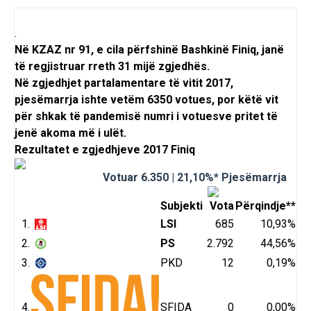
.
Në KZAZ nr 91, e cila përfshinë Bashkinë Finiq, janë
të regjistruar rreth 31 mijë zgjedhës.
Në zgjedhjet partalamentare të vitit 2017,
pjesëmarrja ishte vetëm 6350 votues, por këtë vit
për shkak të pandemisë numri i votuesve pritet të
jenë akoma më i ulët.
Rezultatet e zgjedhjeve 2017 Finiq
Votuar
6.350
|
21,10
%* Pjesëmarrja
Subjekti
Vota
Përqindje**
1.
LSI
685
10,93%
2.
PS
2.792
44,56%
3.
PKD
12
0,19%
4.
SFIDA
0
0,00%