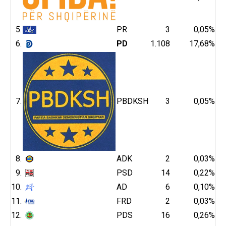
5.
PR
3
0,05%
6.
PD
1.108
17,68%
7.
PBDKSH
3
0,05%
8.
ADK
2
0,03%
9.
PSD
14
0,22%
10.
AD
6
0,10%
11.
FRD
2
0,03%
12.
PDS
16
0,26%