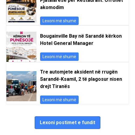
Pjatalarëse për Restaurant. Ofrohet
akomodim
Lexoni më shumë
Bougainville Bay në Sarandë kërkon
Hotel General Manager
Lexoni më shumë
Tre automjete aksident në rrugën
Sarandë-Ksamil, 2 të plagosur nisen
drejt Tiranës
Lexoni më shumë
Lexoni postimet e fundit