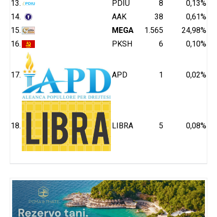
13.
PDIU
8
0,13%
14.
AAK
38
0,61%
15.
MEGA
1.565
24,98%
16.
PKSH
6
0,10%
17.
APD
1
0,02%
18.
LIBRA
5
0,08%