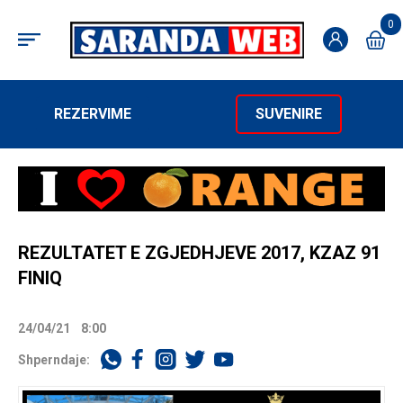
0
REZERVIME
SUVENIRE
REZULTATET E ZGJEDHJEVE 2017, KZAZ 91
FINIQ
24/04/21
8:00
Shperndaje: