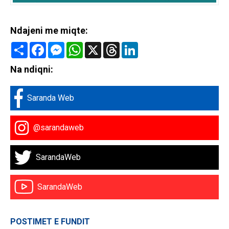
Ndajeni me miqte:
Share
Facebook
Messenger
WhatsApp
X
Threads
LinkedIn
Na ndiqni:
Saranda Web
@sarandaweb
SarandaWeb
SarandaWeb
POSTIMET E FUNDIT