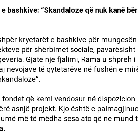
t e bashkive: “Skandaloze që nuk kanë bër
ashpër kryetarët e bashkive për mungesën
jekteve për shërbimet sociale, pavarësisht
everia. Gjatë një fjalimi, Rama u shpreh i
j nevojave të qytetarëve në fushën e mir
“skandaloze”.
 fondet që kemi vendosur në dispozicion 
ërë asnjë projekt. Kjo është e paimagjin
 shumë më të mëdha sesa ato që ne mund 
a.