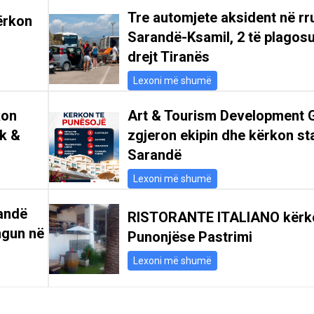
Tre automjete aksident në r
ërkon
Sarandë-Ksamil, 2 të plagosu
drejt Tiranës
Lexoni më shumë
kon
Art & Tourism Development 
ik &
zgjeron ekipin dhe kërkon st
Sarandë
Lexoni më shumë
andë
RISTORANTE ITALIANO kërk
ngun në
Punonjëse Pastrimi
Lexoni më shumë