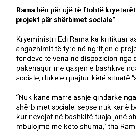
Rama bën për ujë të ftohtë kryetarë
projekt për shërbimet sociale”
Kryeministri Edi Rama ka kritikuar 
angazhimit të tyre në ngritjen e pro
fondeve të vëna në dispozicion nga q
pakënaqur me qasjen e bashkive nda
sociale, duke e quajtur këtë situatë 
“Nuk kanë marrë asnjë qindarkë nga
shërbimet sociale, sepse nuk kanë b
kur nevojat në bashkitë tuaja janë
mbulojmë me këto shuma,” tha Ram