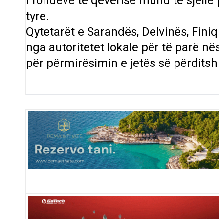
i fondeve të qeverisë mund të sjellë
tyre.
Qytetarët e Sarandës, Delvinës, Finiqi
nga autoritetet lokale për të parë në
për përmirësimin e jetës së përdits