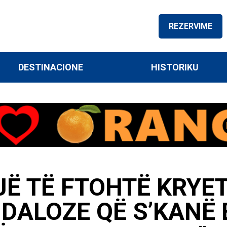
REZERVIME
DESTINACIONE
HISTORIKU
Ë TË FTOHTË KRYET
NDALOZE QË S’KANË