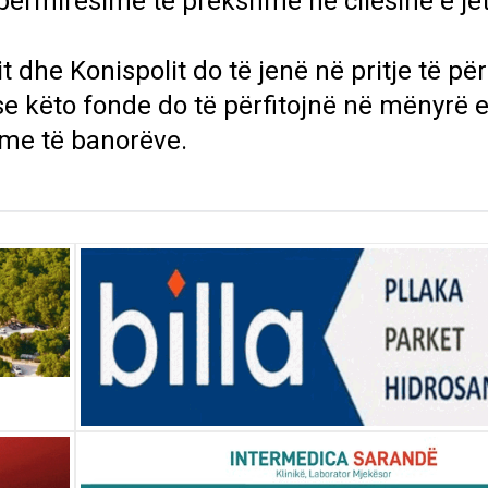
 përmirësime të prekshme në cilësinë e je
t dhe Konispolit do të jenë në pritje të pë
se këto fonde do të përfitojnë në mënyrë 
hme të banorëve.