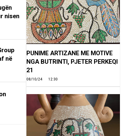
rugën
r nisen
Group
PUNIME ARTIZANE ME MOTIVE
af në
NGA BUTRINTI, PJETER PERKEQI
21
08/10/24
12:30
on