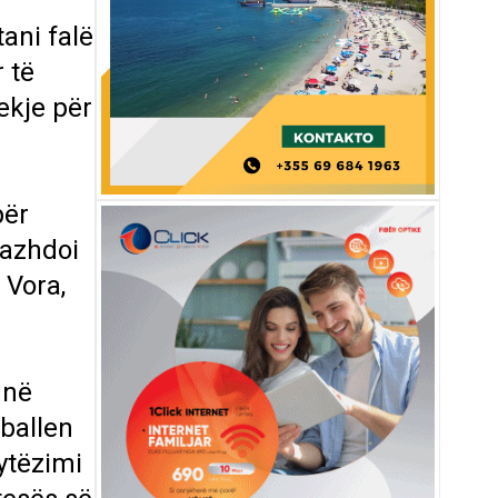
tani falë
 të
ekje për
për
vazhdoi
 Vora,
 në
ballen
ytëzimi