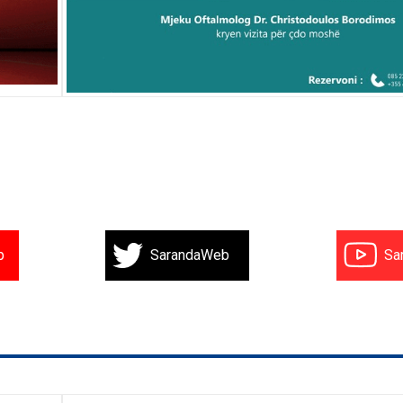
b
SarandaWeb
Sa