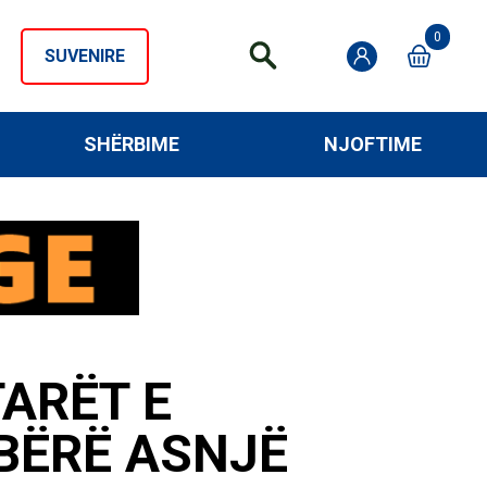
0
SUVENIRE
SHËRBIME
NJOFTIME
ARËT E
 BËRË ASNJË