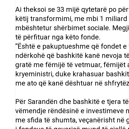
Ai theksoi se 33 mijë qytetarë po për
këtij transformimi, me mbi 1 miliard 
mbështetur shërbimet sociale. Megj
të përfituar nga këto fonde.
“Është e pakuptueshme që fondet e f
ndërkohë që bashkitë kanë nevoja t
gratë me fëmijë të vetmuar, fëmijët a
kryeministri, duke krahasuar bashki
me ato që kanë dështuar në shfrytëz
Për Sarandën dhe bashkitë e tjera të r
vëmendje rëndësinë e investimeve në
me sfida të shumta, veçanërisht në 