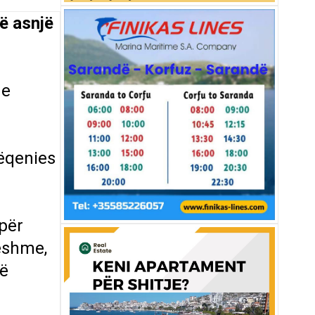
ë asnjë
 e
ëqenies
për
ueshme,
të