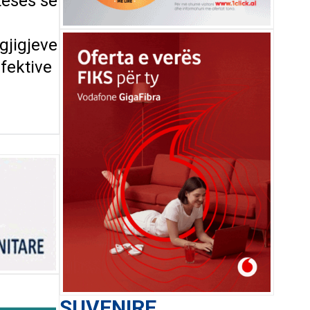
tesës së
rgjigjeve
efektive
SUVENIRE