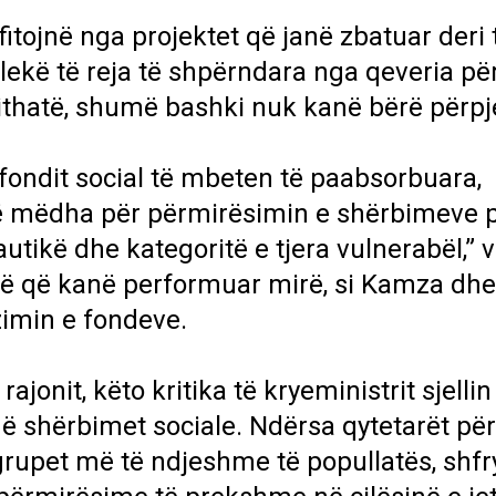
fitojnë nga projektet që janë zbatuar deri 
lekë të reja të shpërndara nga qeveria për
ithatë, shumë bashki nuk kanë bërë përpj
ondit social të mbeten të paabsorbuara,
ë mëdha për përmirësimin e shërbimeve 
utikë dhe kategoritë e tjera vulnerabël,” 
të që kanë performuar mirë, si Kamza dhe
imin e fondeve.
ajonit, këto kritika të kryeministrit sjellin
 shërbimet sociale. Ndërsa qytetarët për
grupet më të ndjeshme të popullatës, shfr