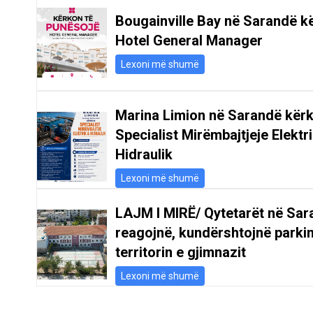
Bougainville Bay në Sarandë k
Hotel General Manager
Lexoni më shumë
Marina Limion në Sarandë kër
Specialist Mirëmbajtjeje Elektr
Hidraulik
Lexoni më shumë
LAJM I MIRË/ Qytetarët në Sar
reagojnë, kundërshtojnë parki
territorin e gjimnazit
Lexoni më shumë