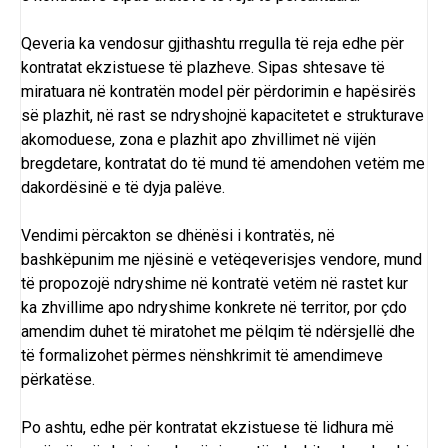
Qeveria ka vendosur gjithashtu rregulla të reja edhe për
kontratat ekzistuese të plazheve. Sipas shtesave të
miratuara në kontratën model për përdorimin e hapësirës
së plazhit, në rast se ndryshojnë kapacitetet e strukturave
akomoduese, zona e plazhit apo zhvillimet në vijën
bregdetare, kontratat do të mund të amendohen vetëm me
dakordësinë e të dyja palëve.
Vendimi përcakton se dhënësi i kontratës, në
bashkëpunim me njësinë e vetëqeverisjes vendore, mund
të propozojë ndryshime në kontratë vetëm në rastet kur
ka zhvillime apo ndryshime konkrete në territor, por çdo
amendim duhet të miratohet me pëlqim të ndërsjellë dhe
të formalizohet përmes nënshkrimit të amendimeve
përkatëse.
Po ashtu, edhe për kontratat ekzistuese të lidhura më