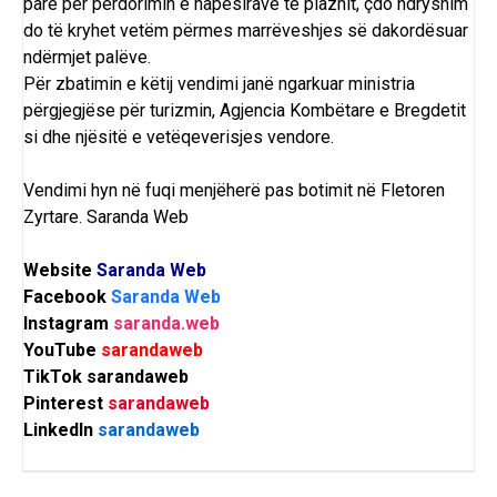
parë për përdorimin e hapësirave të plazhit, çdo ndryshim
do të kryhet vetëm përmes marrëveshjes së dakordësuar
ndërmjet palëve.
Për zbatimin e këtij vendimi janë ngarkuar ministria
përgjegjëse për turizmin, Agjencia Kombëtare e Bregdetit
si dhe njësitë e vetëqeverisjes vendore.
Vendimi hyn në fuqi menjëherë pas botimit në Fletoren
Zyrtare.
Saranda Web
Website
Saranda Web
Facebook
Saranda Web
Instagram
saranda.web
YouTube
sarandaweb
TikTok
sarandaweb
Pinterest
sarandaweb
LinkedIn
sarandaweb