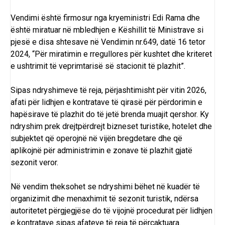
Vendimi është firmosur nga kryeministri
Edi Rama
dhe
është miratuar në mbledhjen e Këshillit të Ministrave si
pjesë e disa shtesave në Vendimin nr.649, datë 16 tetor
2024, “Për miratimin e rregullores për kushtet dhe kriteret
e ushtrimit të veprimtarisë së stacionit të plazhit”.
Sipas ndryshimeve të reja, përjashtimisht për vitin 2026,
afati për lidhjen e kontratave të qirasë për përdorimin e
hapësirave të plazhit do të jetë brenda muajit qershor. Ky
ndryshim prek drejtpërdrejt bizneset turistike, hotelet dhe
subjektet që operojnë në vijën bregdetare dhe që
aplikojnë për administrimin e zonave të plazhit gjatë
sezonit veror.
Në vendim theksohet se ndryshimi bëhet në kuadër të
organizimit dhe menaxhimit të sezonit turistik, ndërsa
autoritetet përgjegjëse do të vijojnë procedurat për lidhjen
e kontratave sipas afateve të reja të përcaktuara.