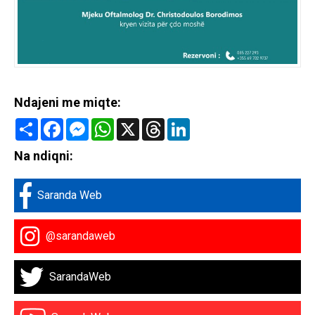
Ndajeni me miqte:
Share
Facebook
Messenger
WhatsApp
X
Threads
LinkedIn
Na ndiqni:
Saranda Web
@sarandaweb
SarandaWeb