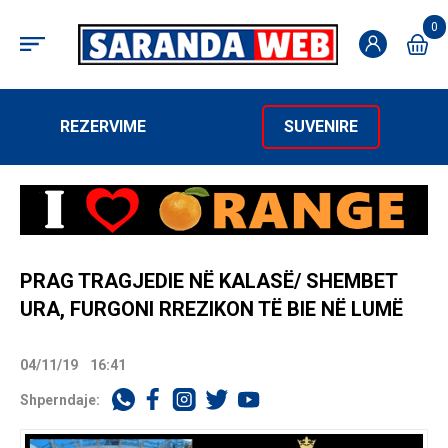
0
REZERVIME
SUVENIRE
PRAG TRAGJEDIE NË KALASË/ SHEMBET
URA, FURGONI RREZIKON TË BIE NË LUMË
04/11/19
16:41
Shperndaje: