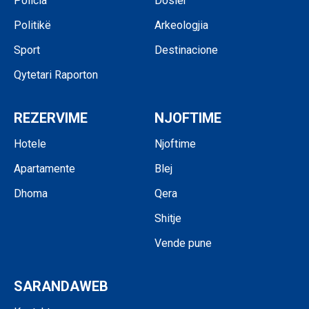
Policia
Dosier
Politikë
Arkeologjia
Sport
Destinacione
Qytetari Raporton
REZERVIME
NJOFTIME
Hotele
Njoftime
Apartamente
Blej
Dhoma
Qera
Shitje
Vende pune
SARANDAWEB