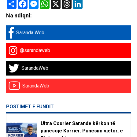
Share
Facebook
Messenger
WhatsApp
X
Threads
LinkedIn
Na ndiqni:
Saranda Web
@sarandaweb
SarandaWeb
SarandaWeb
POSTIMET E FUNDIT
Ultra Courier Sarande kërkon të
punësojë Korrier. Punësim vjetor, e