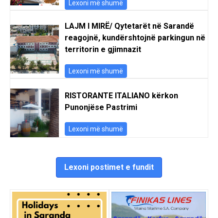
Lexoni më shumë
LAJM I MIRË/ Qytetarët në Sarandë
reagojnë, kundërshtojnë parkingun në
territorin e gjimnazit
Lexoni më shumë
RISTORANTE ITALIANO kërkon
Punonjëse Pastrimi
Lexoni më shumë
Lexoni postimet e fundit