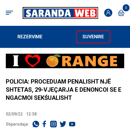
0
REZERVIME
SUVENIRE
POLICIA: PROCEDUAM PENALISHT NJË
SHTETAS, 29-VJEÇARJA E DENONCOI SE E
NGACMOI SEKŚUALISHT
02/09/22
12:38
Shperndaje: