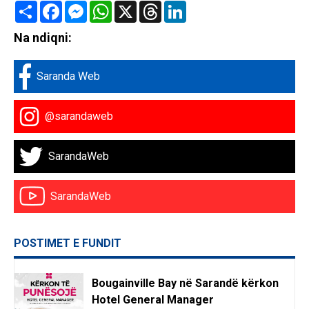
Share
Facebook
Messenger
WhatsApp
X
Threads
LinkedIn
Na ndiqni:
Saranda Web
@sarandaweb
SarandaWeb
SarandaWeb
POSTIMET E FUNDIT
Bougainville Bay në Sarandë kërkon
Hotel General Manager