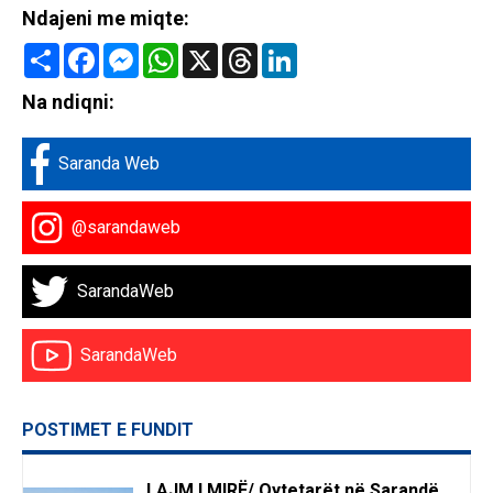
Ndajeni me miqte:
Share
Facebook
Messenger
WhatsApp
X
Threads
LinkedIn
Na ndiqni:
Saranda Web
@sarandaweb
SarandaWeb
SarandaWeb
POSTIMET E FUNDIT
LAJM I MIRË/ Qytetarët në Sarandë