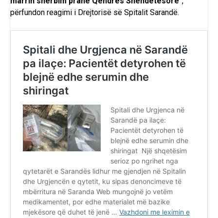
marrin shërbim pranë Qendrës Shëndetësore
”,
përfundon reagimi i Drejtorisë së Spitalit Sarandë.