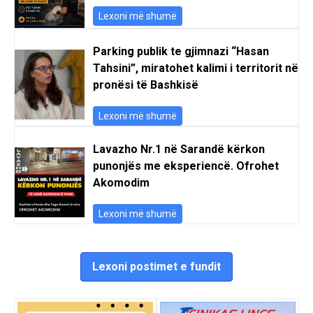
Lexoni më shumë
Parking publik te gjimnazi “Hasan
Tahsini”, miratohet kalimi i territorit në
pronësi të Bashkisë
Lexoni më shumë
Lavazho Nr.1 në Sarandë kërkon
punonjës me eksperiencë. Ofrohet
Akomodim
Lexoni më shumë
Lexoni postimet e fundit