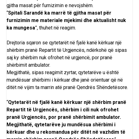
gjitha masat për furnizimin e nevojshëm.
“
Spitali Sarandë ka marrë të gjitha masat për
furnizimin me materiale mjekimi dhe aktualisht nuk
ka mungesa
”, thuhet në reagim.
Drejtoria sqaron se qytetarët në fjalë kanë kërkuar një
shërbim pranë Repartit të Urgjencës, ndërkohë që sipas
saj ky shërbim nuk ofrohet në urgjencë, por pranë
shërbimit ambulator.
Megjithatë, sipas reagimit zyrtar, qytetarëve u është
mundësuar shërbimi i kërkuar dhe janë orientuar që në
ditët në vijim ta marrin atë pranë Qendrës Shëndetësore.
“
Qytetarët në fjalë kanë kërkuar një shërbim pranë
Repartit të Urgjencës, shërbim i cili nuk ofrohet
pranë Urgjencës, por pranë shërbimit ambulator.
Megjithatë, qytetarëve ju mundësua shërbimi i
kërkuar dhe u rekomandua për ditët në vazhdim të