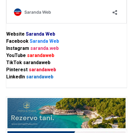
Website
Saranda Web
Facebook
Saranda Web
Instagram
saranda.web
YouTube
sarandaweb
TikTok
sarandaweb
Pinterest
sarandaweb
LinkedIn
sarandaweb