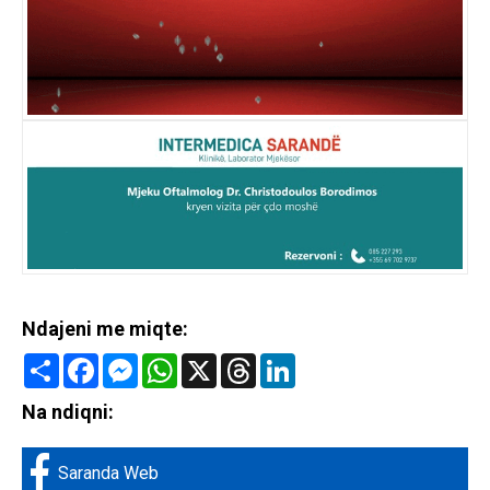
Ndajeni me miqte:
Share
Facebook
Messenger
WhatsApp
X
Threads
LinkedIn
Na ndiqni:
Saranda Web