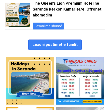
The Queen’s Lion Premium Hotel në
Sarandë kërkon Kamarier/e. Ofrohet
akomodim
Lexoni më shumë
Lexoni postimet e fundit