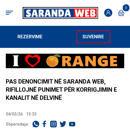
0
REZERVIME
SUVENIRE
PAS DENONCIMIT NË SARANDA WEB,
RIFILLOJNË PUNIMET PËR KORRIGJIMIN E
KANALIT NË DELVINË
04/02/26
13:33
Shperndaje: