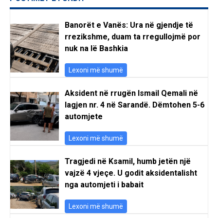
Banorët e Vanës: Ura në gjendje të
rrezikshme, duam ta rregullojmë por
nuk na lë Bashkia
Lexoni më shumë
Aksident në rrugën Ismail Qemali në
lagjen nr. 4 në Sarandë. Dëmtohen 5-6
automjete
Lexoni më shumë
Tragjedi në Ksamil, humb jetën një
vajzë 4 vjeçe. U godit aksidentalisht
nga automjeti i babait
Lexoni më shumë