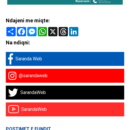
Ndajeni me miqte:
Share
Facebook
Messenger
WhatsApp
X
Threads
LinkedIn
Na ndiqni:
Saranda Web
@sarandaweb
SarandaWeb
SarandaWeb
POSTIMET E FUNDIT