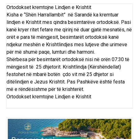
Ortodokset kremtojne Lindjen e Krishtit
Kisha e “Shën Harrallambit” në Sarandë ka kremtuar
lindjen e Krishtit mes qindra besimtarëve ortodoksë. Pasi
kanë kryer ritet fetare me qirinj në duar gjatë mesnatës, në
orët e para të mëngjesit, besimtarët ortodoksë kanë
ndjekur meshën e Krishtlindjes mes lutjeve dhe urimeve
për më shumë paqe, lumturi dhe harmoni.
Shërbesa për besimtarët ortodoksë nisi në orën 07:30 të
mëngjesit të 25 dhjetorit. Krishtlindja (Kërshëndellat)
festohet në mbarë botën çdo vit më 25 dhjetor si
ditëlindjen e Jezus Krishtit. Pas Pashkëve është festa
më e rëndësishme për të krishterët.
Ortodokset kremtojne Lindjen e Krishtit