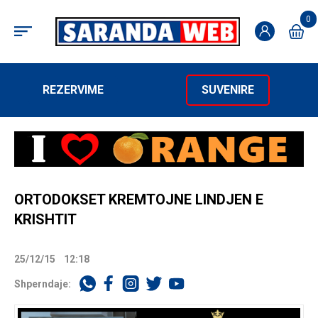
0
REZERVIME
SUVENIRE
ORTODOKSET KREMTOJNE LINDJEN E
KRISHTIT
25/12/15
12:18
Shperndaje: