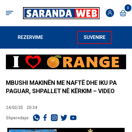
0
REZERVIME
SUVENIRE
MBUSHI MAKINËN ME NAFTË DHE IKU PA
PAGUAR, SHPALLET NË KËRKIM – VIDEO
24/02/25
20:34
Shperndaje: