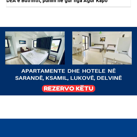
DEA e Butrintit, punim në gur nga Agur Kapo