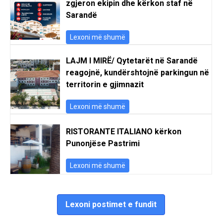
zgjeron ekipin dhe kërkon staf në
Sarandë
Lexoni më shumë
LAJM I MIRË/ Qytetarët në Sarandë
reagojnë, kundërshtojnë parkingun në
territorin e gjimnazit
Lexoni më shumë
RISTORANTE ITALIANO kërkon
Punonjëse Pastrimi
Lexoni më shumë
Lexoni postimet e fundit