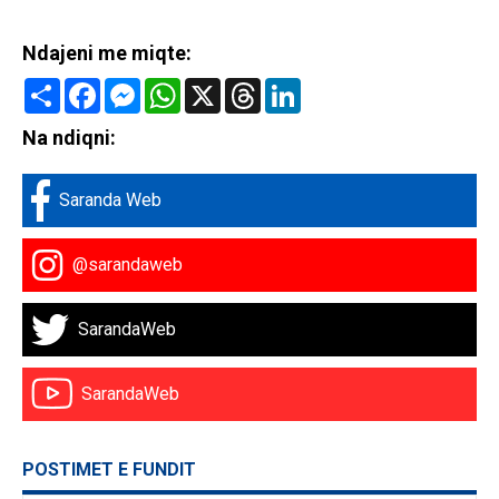
Ndajeni me miqte:
Share
Facebook
Messenger
WhatsApp
X
Threads
LinkedIn
Na ndiqni:
Saranda Web
@sarandaweb
SarandaWeb
SarandaWeb
POSTIMET E FUNDIT