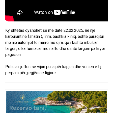
Ky shtetas dyshohet se më datë 22.02.2025, në një
karburant në fshatin Çlirim, bashkia Finiq, është paraqitur
me një automjet të marrë me qira, që i kishte mbuluar
targën, e ka furnizuar me naftë dhe është larguar pa kryer
pagesën.
Policia njofton se vijon puna për kapjen dhe vënien e tij
përpara përgjegjësisë ligjore.