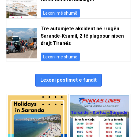
Lexoni më shumë
Tre automjete aksident në rrugën
Sarandë-Ksamil, 2 të plagosur nisen
drejt Tiranës
Lexoni më shumë
Lexoni postimet e fundit