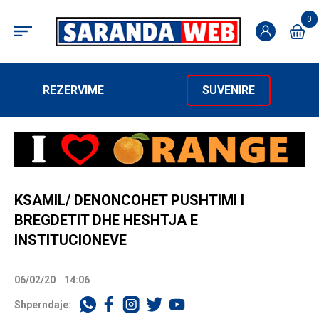
0
REZERVIME
SUVENIRE
KSAMIL/ DENONCOHET PUSHTIMI I
BREGDETIT DHE HESHTJA E
INSTITUCIONEVE
06/02/20
14:06
Shperndaje: