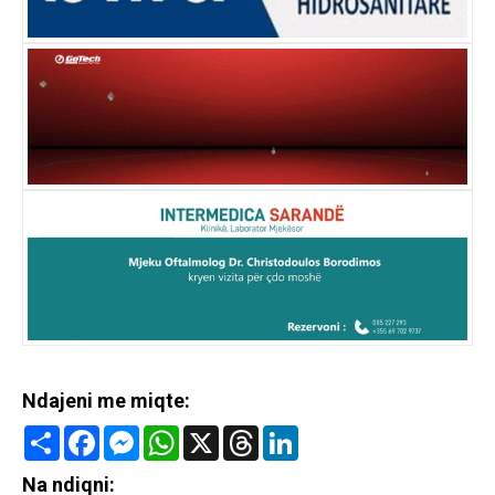
Ndajeni me miqte:
Share
Facebook
Messenger
WhatsApp
X
Threads
LinkedIn
Na ndiqni: