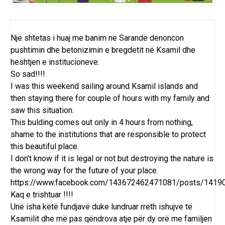
Një shtetas i huaj me banim në Sarandë denoncon
pushtimin dhe betonizimin e bregdetit në Ksamil dhe
heshtjen e institucioneve:
So sad!!!!
I was this weekend sailing around Ksamil islands and
then staying there for couple of hours with my family and
saw this situation.
This bulding comes out only in 4 hours from nothing,
shame to the institutions that are responsible to protect
this beautiful place.
I don’t know if it is legal or not but destroying the nature is
the wrong way for the future of your place.
https://www.facebook.com/143672462471081/posts/141
Kaq e trishtuar !!!!
Unë isha këtë fundjavë duke lundruar rreth ishujve të
Ksamilit dhe më pas qëndrova atje për dy orë me familjen