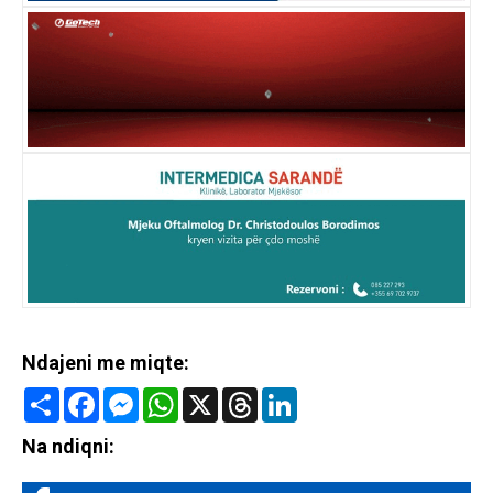
Ndajeni me miqte:
Share
Facebook
Messenger
WhatsApp
X
Threads
LinkedIn
Na ndiqni: