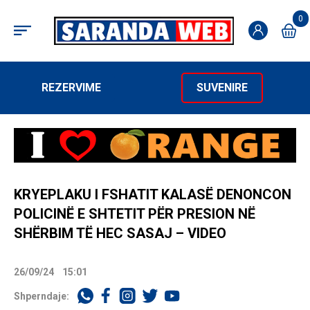
0
REZERVIME
SUVENIRE
KRYEPLAKU I FSHATIT KALASË DENONCON
POLICINË E SHTETIT PËR PRESION NË
SHËRBIM TË HEC SASAJ – VIDEO
26/09/24
15:01
Shperndaje: