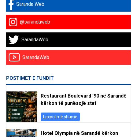
Saranda Web
@sarandaweb
SarandaWeb
SarandaWeb
POSTIMET E FUNDIT
Restaurant Boulevard ’90 në Sarandë
kërkon të punësojë staf
Lexoni më shumë
Hotel Olympia në Sarandë kërkon