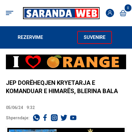
0
REZERVIME
SUVENIRE
JEP DORËHEQJEN KRYETARJA E
KOMANDUAR E HIMARËS, BLERINA BALA
05/06/24
9:32
Shperndaje: