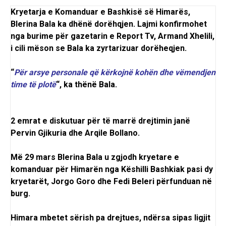
Kryetarja e Komanduar e Bashkisë së Himarës,
Blerina Bala ka dhënë dorëhqjen. Lajmi konfirmohet
nga burime për gazetarin e Report Tv, Armand Xhelili,
i cili mëson se Bala ka zyrtarizuar dorëheqjen.
“
Për arsye personale që kërkojnë kohën dhe vëmendjen
time të plotë
“, ka thënë Bala.
2 emrat e diskutuar për të marrë drejtimin janë
Pervin Gjikuria dhe Arqile Bollano.
Më 29 mars Blerina Bala u zgjodh kryetare e
komanduar për Himarën nga Këshilli Bashkiak pasi dy
kryetarët, Jorgo Goro dhe Fedi Beleri përfunduan në
burg.
Himara mbetet sërish pa drejtues, ndërsa sipas ligjit