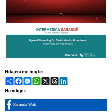
Ndajeni me miqte:
Share
Facebook
Messenger
WhatsApp
X
Threads
LinkedIn
Na ndiqni:
Saranda Web