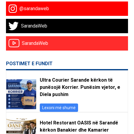
@sarandaweb
SarandaWeb
SarandaWeb
POSTIMET E FUNDIT
Ultra Courier Sarande kërkon të
punësojë Korrier. Punësim vjetor, e
Diela pushim
Lexoni më shumë
Hotel Restorant OASIS në Sarandë
kërkon Banakier dhe Kamarier