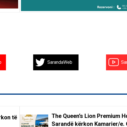
b
SarandaWeb
Sa
The Queen’s Lion Premium Ho
rkon të
Sarandë kërkon Kamarier/e. 