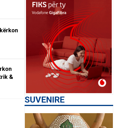
 kërkon
ërkon
trik &
SUVENIRE