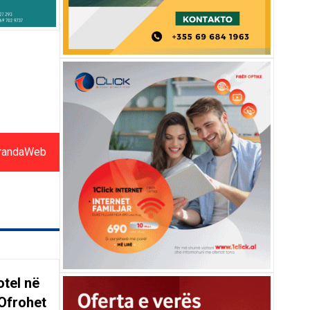
randaWeb
tel në
Ofrohet