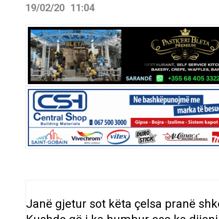
19/02/20
11:04
Janë gjetur sot këta çelsa pranë s