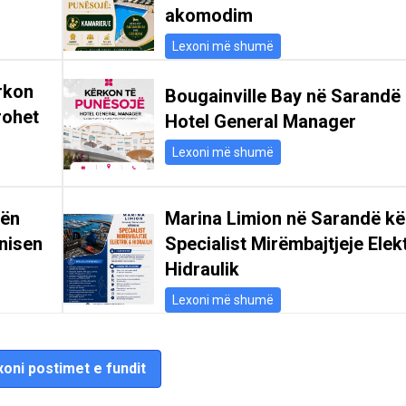
akomodim
Lexoni më shumë
rkon
Bougainville Bay në Sarandë
rohet
Hotel General Manager
Lexoni më shumë
gën
Marina Limion në Sarandë k
nisen
Specialist Mirëmbajtjeje Elek
Hidraulik
Lexoni më shumë
oni postimet e fundit