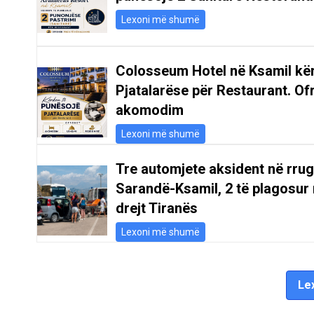
Lexoni më shumë
Colosseum Hotel në Ksamil kë
Pjatalarëse për Restaurant. Of
akomodim
Lexoni më shumë
Tre automjete aksident në rru
Sarandë-Ksamil, 2 të plagosur 
drejt Tiranës
Lexoni më shumë
Lex