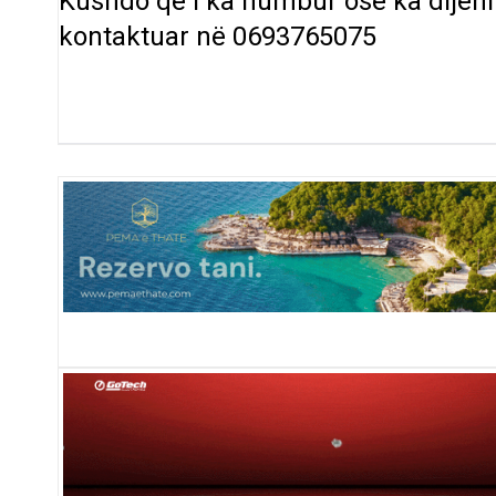
Kushdo që i ka humbur ose ka dijeni s
kontaktuar në 0693765075