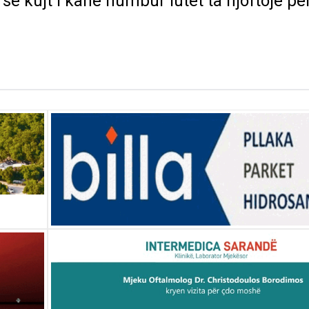
e kujt i kanë humbur lutet ta njoftojë për