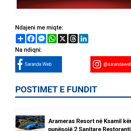
Ndajeni me miqte:
Share
Facebook
Messenger
WhatsApp
X
Threads
LinkedIn
Na ndiqni:
Saranda Web
@sarandawe
POSTIMET E FUNDIT
Arameras Resort në Ksamil kë
punësojë 2 Sanitare Restoranti